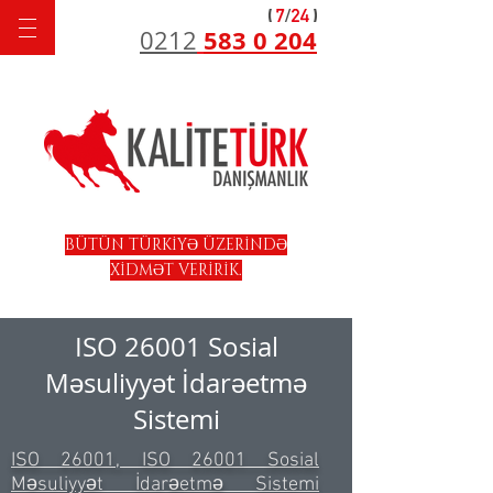
583 0 204
0212
BÜTÜN TÜRKİYƏ ÜZERİNDƏ
XİDMƏT VERİRİK.
ISO 26001 Sosial
Məsuliyyət İdarəetmə
Sistemi
ISO 26001, ISO 26001 Sosial
Məsuliyyət İdarəetmə Sistemi