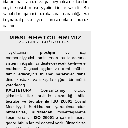
idarəetmə, rəhbər və ya beynəlxalq standart
deyil, sosial məsuliyyətin bir hissəsidir. Bu
səbəbdən qanuni hərəkətlərə, narazılığa və
beynəlxalq və yerli prosedurlara məruz
qalmır.
MƏSLƏHƏTÇİLƏRİMİZ
ZƏNGİNİZİ GÖZLƏYİRƏK..
Təşkilatınızın prestijini və işçi
məmnuniyyətini təmin edən bu idarəetmə
sistemi inkişafınızı dəstəkləyəcək keyfiyyətə
malikdir. Xoşbəxt işçilər və ətraf mühitə
təmin edəcəyiniz müsbət hərəkətlər daha
dinc, xoşbəxt və inkişafa uyğun bir mühit
yaradacaq.
KALITETURK Consultancy
olaraq
şirkətimiz illər ərzində qazandığı bilik,
təcrübə və təcrübə ilə
ISO 26001
Sosial
Məsuliyyət Sertifikatının yaradılmasından
biznesinizə, auditlərdən müvəffəqiyyətlə
keçməsinə və
ISO 26001-ə
çatdırılmasına
qədər bütün lazımi dəstəyi verir. Biznesinizə