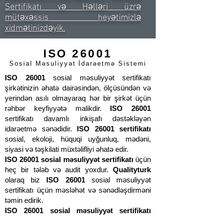
Sertifikatı və Həlləri üzrə
mütəxəssis heyətimizlə
xidmətinizdəyik.
ISO 26001
Sosial Məsuliyyət İdarəetmə Sistemi
ISO 26001
sosial məsuliyyət sertifikatı
şirkətinizin əhatə dairəsindən, ölçüsündən və
yerindən asılı olmayaraq hər bir şirkət üçün
rəhbər keyfiyyətə malikdir.
ISO 26001
sertifikatı davamlı inkişafı dəstəkləyən
idarəetmə sənədidir.
ISO 26001 sertifikatı
sosial, ekoloji, hüquqi uyğunluq, mədəni,
siyasi və təşkilati müxtəlifliyi əhatə edir.
ISO 26001 sosial məsuliyyət sertifikatı
üçün
heç bir tələb və audit yoxdur.
Qualityturk
olaraq biz
ISO 26001
sosial məsuliyyət
sertifikatı üçün məsləhət və sənədləşdirməni
təmin edirik.
ISO 26001 sosial məsuliyyət sertifikatı