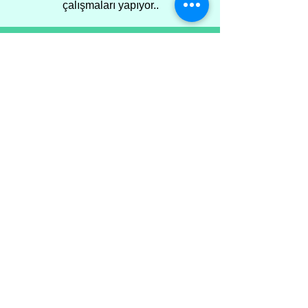
çalışmaları yapıyor..
ƏLAQƏ EDİN
Telefon, e-mail, canlı dəstək
sistemimiz və ya WhatsApp...
Hansı kanaldan istifadə
etmək istəsəniz,
məsləhətçilərimiz gözləyəcək.
DANIŞMANLARIMIZA ULAŞIN