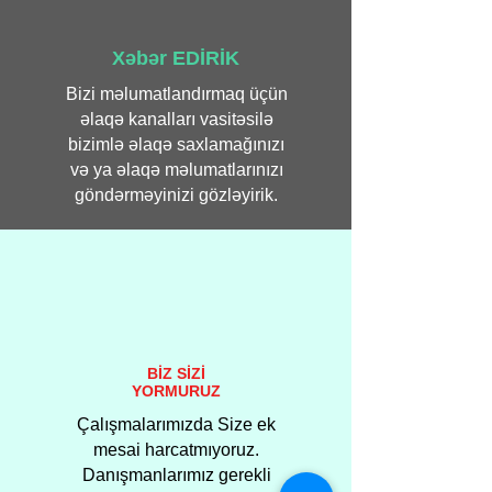
Xəbər EDİRİK
Bizi məlumatlandırmaq üçün
əlaqə kanalları vasitəsilə
bizimlə əlaqə saxlamağınızı
və ya əlaqə məlumatlarınızı
göndərməyinizi gözləyirik.
BİZ SİZİ
YORMURUZ
Çalışmalarımızda Size ek
mesai harcatmıyoruz.
Danışmanlarımız gerekli