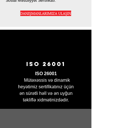
Sosial Məsuliyyət Sertifikatı.
DANIŞMANLARIMIZA ULAŞIN
ISO 26001
ISO 26001
Mütəxəssis və dinamik
heyətimiz sertifikatınız üçün
ən sürətli həll və ən uyğun
təkliflə xidmətinizdədir.