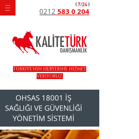
583 0 204
0212
TÜRKİYE'NİN HERYERİNE HİZMET
VERİYORUZ.
OHSAS 18001 İŞ
SAĞLIĞI VE GÜVENLİĞİ
YÖNETİM SİSTEMİ