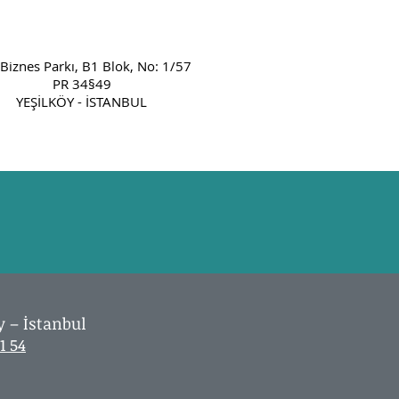
Biznes Parkı, B1 Blok, No: 1/57
PR 34§49
YEŞİLKÖY - İSTANBUL
y – İstanbul
1 54