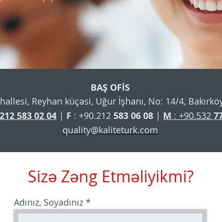
BAŞ OFİS
hallesi, Reyhan küçəsi, Uğur İşhanı, No: 14/4, Bakırkö
 212
583 02 04
|
F
: +90.212
583 06 08
|
M
: +90.532
7
quality@kaliteturk.com
Sizə Zəng Etməliyikmi?
Adınız, Soyadınız