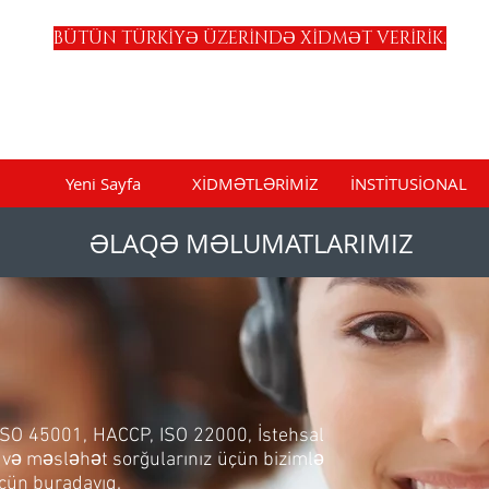
BÜTÜN TÜRKİYƏ ÜZERİNDƏ XİDMƏT VERİRİK.
Yeni Sayfa
XİDMƏTLƏRİMİZ
İNSTİTUSİONAL
ƏLAQƏ MƏLUMATLARIMIZ
ISO 45001, HACCP, ISO 22000, İstehsal
ar və məsləhət sorğularınız üçün bizimlə
 üçün buradayıq.