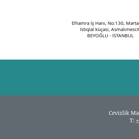
Elhamra İş Hanı, No:130, Mərtə
İstiqlal küçəsi, Asmalımescit
BEYOĞLU - İSTANBUL
Cevizlik Ma
T:
+