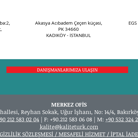
bə:2,
Akasya Acıbadem Çeçen küçəsi,
EGS 
,
PK 34660
KADIKÖY - İSTANBUL
DANIŞMANLARIMIZA ULAŞIN
MERKEZ OFİS
hallesi, Reyhan Sokak, Uğur İşhanı, No: 14/4, Bakırkö
90 212 583 02 04
| F: +90.212 583 06 08 | M:
+90 532 324 2
kalite@kaliteturk.com
GİZLİLİK SÖZLEŞMESİ / MESAFELİ HİZMET / İPTAL İADE