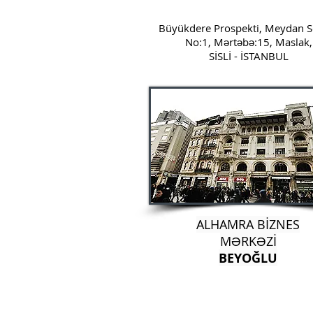
Büyükdere Prospekti, Meydan S
No:1, Mərtəbə:15, Maslak,
SİSLİ - İSTANBUL
ALHAMRA BİZNES
MƏRKƏZİ
BEYOĞLU