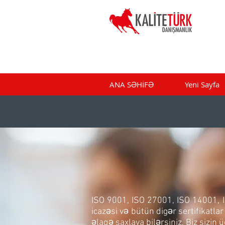
ANA SƏHİFƏ
Yeni Sayfa
ISO 9001, ISO 27001, ISO 14001, 
icazəsi və bütün digər sertifikatl
əlaqə saxlaya bilərsiniz. Biz sizin