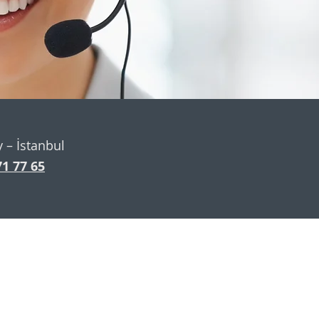
y – İstanbul
71 77 65