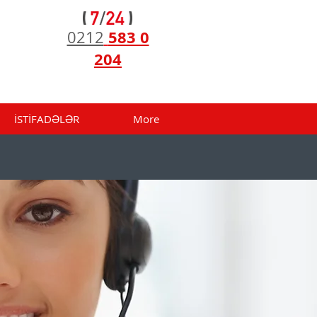
583 0
0212
204
İSTİFADƏLƏR
More