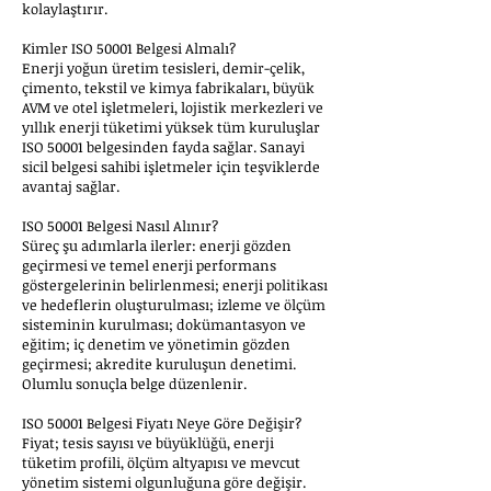
kolaylaştırır.
Kimler ISO 50001 Belgesi Almalı?
Enerji yoğun üretim tesisleri, demir-çelik,
çimento, tekstil ve kimya fabrikaları, büyük
AVM ve otel işletmeleri, lojistik merkezleri ve
yıllık enerji tüketimi yüksek tüm kuruluşlar
ISO 50001 belgesinden fayda sağlar. Sanayi
sicil belgesi sahibi işletmeler için teşviklerde
avantaj sağlar.
ISO 50001 Belgesi Nasıl Alınır?
Süreç şu adımlarla ilerler: enerji gözden
geçirmesi ve temel enerji performans
göstergelerinin belirlenmesi; enerji politikası
ve hedeflerin oluşturulması; izleme ve ölçüm
sisteminin kurulması; dokümantasyon ve
eğitim; iç denetim ve yönetimin gözden
geçirmesi; akredite kuruluşun denetimi.
Olumlu sonuçla belge düzenlenir.
ISO 50001 Belgesi Fiyatı Neye Göre Değişir?
Fiyat; tesis sayısı ve büyüklüğü, enerji
tüketim profili, ölçüm altyapısı ve mevcut
yönetim sistemi olgunluğuna göre değişir.