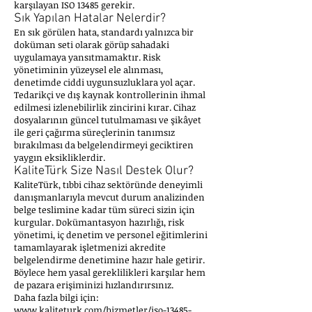
karşılayan ISO 13485 gerekir.
Sık Yapılan Hatalar Nelerdir?
En sık görülen hata, standardı yalnızca bir
doküman seti olarak görüp sahadaki
uygulamaya yansıtmamaktır. Risk
yönetiminin yüzeysel ele alınması,
denetimde ciddi uygunsuzluklara yol açar.
Tedarikçi ve dış kaynak kontrollerinin ihmal
edilmesi izlenebilirlik zincirini kırar. Cihaz
dosyalarının güncel tutulmaması ve şikâyet
ile geri çağırma süreçlerinin tanımsız
bırakılması da belgelendirmeyi geciktiren
yaygın eksikliklerdir.
KaliteTürk Size Nasıl Destek Olur?
KaliteTürk, tıbbi cihaz sektöründe deneyimli
danışmanlarıyla mevcut durum analizinden
belge teslimine kadar tüm süreci sizin için
kurgular. Dokümantasyon hazırlığı, risk
yönetimi, iç denetim ve personel eğitimlerini
tamamlayarak işletmenizi akredite
belgelendirme denetimine hazır hale getirir.
Böylece hem yasal gereklilikleri karşılar hem
de pazara erişiminizi hızlandırırsınız.
Daha fazla bilgi için:
www.kaliteturk.com/hizmetler/iso-13485-