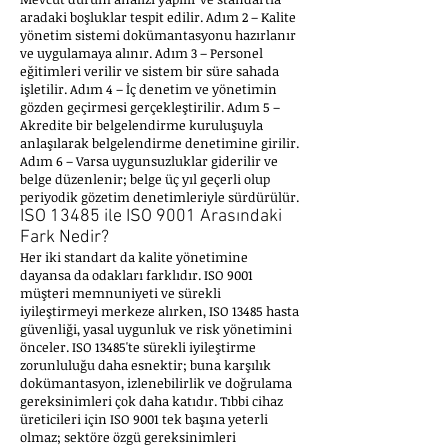
aradaki boşluklar tespit edilir. Adım 2 – Kalite
yönetim sistemi dokümantasyonu hazırlanır
ve uygulamaya alınır. Adım 3 – Personel
eğitimleri verilir ve sistem bir süre sahada
işletilir. Adım 4 – İç denetim ve yönetimin
gözden geçirmesi gerçekleştirilir. Adım 5 –
Akredite bir belgelendirme kuruluşuyla
anlaşılarak belgelendirme denetimine girilir.
Adım 6 – Varsa uygunsuzluklar giderilir ve
belge düzenlenir; belge üç yıl geçerli olup
periyodik gözetim denetimleriyle sürdürülür.
ISO 13485 ile ISO 9001 Arasındaki
Fark Nedir?
Her iki standart da kalite yönetimine
dayansa da odakları farklıdır. ISO 9001
müşteri memnuniyeti ve sürekli
iyileştirmeyi merkeze alırken, ISO 13485 hasta
güvenliği, yasal uygunluk ve risk yönetimini
önceler. ISO 13485'te sürekli iyileştirme
zorunluluğu daha esnektir; buna karşılık
dokümantasyon, izlenebilirlik ve doğrulama
gereksinimleri çok daha katıdır. Tıbbi cihaz
üreticileri için ISO 9001 tek başına yeterli
olmaz; sektöre özgü gereksinimleri