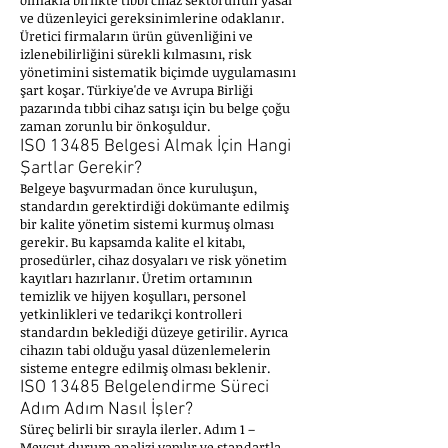
olmakla birlikte tıbbi cihaz sektörünün yasal
ve düzenleyici gereksinimlerine odaklanır.
Üretici firmaların ürün güvenliğini ve
izlenebilirliğini sürekli kılmasını, risk
yönetimini sistematik biçimde uygulamasını
şart koşar. Türkiye'de ve Avrupa Birliği
pazarında tıbbi cihaz satışı için bu belge çoğu
zaman zorunlu bir önkoşuldur.
ISO 13485 Belgesi Almak İçin Hangi
Şartlar Gerekir?
Belgeye başvurmadan önce kuruluşun,
standardın gerektirdiği dokümante edilmiş
bir kalite yönetim sistemi kurmuş olması
gerekir. Bu kapsamda kalite el kitabı,
prosedürler, cihaz dosyaları ve risk yönetim
kayıtları hazırlanır. Üretim ortamının
temizlik ve hijyen koşulları, personel
yetkinlikleri ve tedarikçi kontrolleri
standardın beklediği düzeye getirilir. Ayrıca
cihazın tabi olduğu yasal düzenlemelerin
sisteme entegre edilmiş olması beklenir.
ISO 13485 Belgelendirme Süreci
Adım Adım Nasıl İşler?
Süreç belirli bir sırayla ilerler. Adım 1 –
Mevcut durum analizi yapılır ve standartla