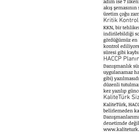
adım ise 7 ilke
akış şemasının 
üretim çoğu za
Kritik Kontrol
KKN, bir tehlike
indirilebildiği 
gördüğümüz en k
kontrol ediliyor
süresi gibi kay
HACCP Planın
Danışmanlık sür
uygulanamaz hale
gibi) yazılmasıd
düzenli tutulma
kez yazılıp günc
KaliteTürk Si
KaliteTürk, HAC
belirlemeden kay
Danışmanlarımız
denetimde değil,
www.kaliteturk