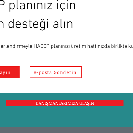
 planınız için
 desteği alın
erlendirmeyle HACCP planınızı üretim hattınızda birlikte k
ayın
E-posta Gönderin
DANIŞMANLARIMIZA ULAŞIN