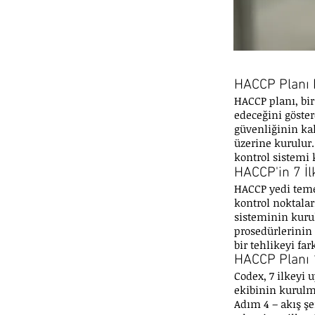
HACCP Planı 
HACCP planı, bir
edeceğini göster
güvenliğinin kal
üzerine kurulur.
kontrol sistemi
HACCP'in 7 İl
HACCP yedi temel
kontrol noktalar
sisteminin kurul
prosedürlerinin 
bir tehlikeyi fa
HACCP Planı 
Codex, 7 ilkeyi 
ekibinin kurulm
Adım 4 – akış ş