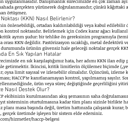
nin uygulanmasıdır. Danışmanlık sürecimizde en çok zaman ayı
sahada gerçekten yürünerek doğrulanmasıdır; çünkü kâğıttaki a
man örtüşmez.
 Noktası (KKN) Nasıl Belirlenir?
nin önlenebildiği, ortadan kaldırılabildiği veya kabul edilebilir
son kontrol noktasıdır. Belirlemek için Codex karar ağacı kullanı
ritik ayrım şudur: bir tehlike ön gereksinim programıyla (temiz
sa orası KKN değildir. Pastörizasyon sıcaklığı, metal dedektörü 
bı durumunda ürünün güvensiz hale geleceği noktalar gerçek KKN
da En Sık Yapılan Hatalar
ecimizde en sık karşılaştığımız hata, her adımı KKN ilan edip 
 getirmektir. İkincisi, kritik limitlerin ölçülemez biçimde („ye
ır; oysa limit sayısal ve izlenebilir olmalıdır. Üçüncüsü, izleme 
ması; HACCP'te kanıtlanamayan kontrol, yapılmamış sayılır. Son
ellenmediğinde, ürün veya süreç değiştiğinde geçerliliğini yitiri
ze Nasıl Destek Olur?
CP ekibinizin kurulmasından akış şemasının saha doğrulaması
ıt sisteminin oturtulmasına kadar tüm planı sizinle birlikte ha
 planı masa başında değil, üretim hattınızda çalışarak kurar; b
 gerçek üretimde işleyen bir sistem elde edersiniz.
.com/hizmetler/haccp-belgesi