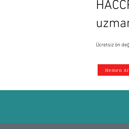
HACCP
uzman
Ücretsiz ön değ
Hemen Ar