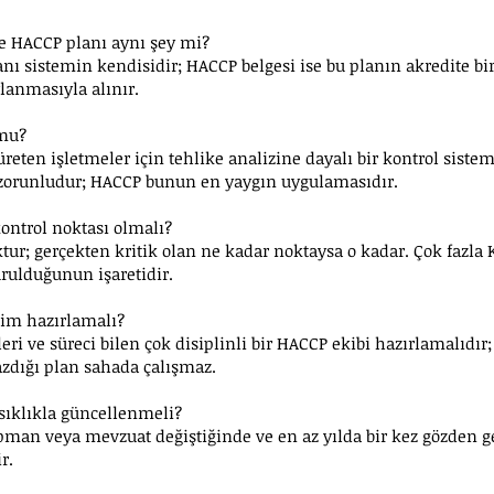
le HACCP planı aynı şey mi?
nı sistemin kendisidir; HACCP belgesi ise bu planın akredite bi
lanmasıyla alınır.
mu?
üreten işletmeler için tehlike analizine dayalı bir kontrol sist
zorunludur; HACCP bunun en yaygın uygulamasıdır.
kontrol noktası olmalı?
oktur; gerçekten kritik olan ne kadar noktaysa o kadar. Çok fazla
rulduğunun işaretidir.
im hazırlamalı?
eri ve süreci bilen çok disiplinli bir HACCP ekibi hazırlamalıdır;
zdığı plan sahada çalışmaz.
sıklıkla güncellenmeli?
pman veya mevzuat değiştiğinde ve en az yılda bir kez gözden ge
r.