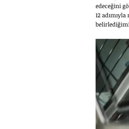
edeceğini gös
12 adımıyla n
belirlediğim