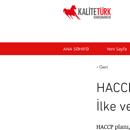
ANA SƏHİFƏ
Yeni Sayfa
‹ Geri
HACCP
İlke v
HACCP planı,