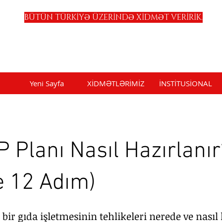
BÜTÜN TÜRKİYƏ ÜZERİNDƏ XİDMƏT VERİRİK.
Yeni Sayfa
XİDMƏTLƏRİMİZ
İNSTİTUSİONAL
 Planı Nasıl Hazırlanır
e 12 Adım)
 bir gıda işletmesinin tehlikeleri nerede ve nasıl