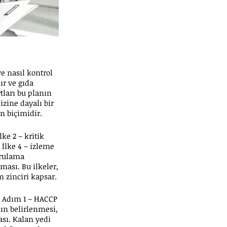
e nasıl kontrol
ır ve gıda
tları bu planın
izine dayalı bir
n biçimidir.
ke 2 – kritik
 İlke 4 – izleme
ğrulama
ması. Bu ilkeler,
 zinciri kapsar.
r: Adım 1 – HACCP
ın belirlenmesi,
sı. Kalan yedi