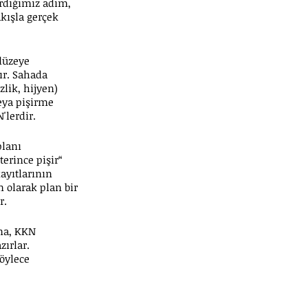
rdığımız adım,
kışla gerçek
 düzeye
lır. Sahada
lik, hijyen)
veya pişirme
'lerdir.
planı
terince pişir“
kayıtlarının
 olarak plan bir
r.
na, KKN
zırlar.
öylece