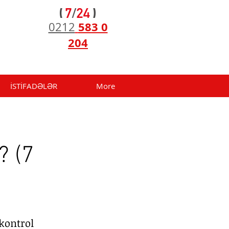
583 0
0212
204
İSTİFADƏLƏR
More
? (7
 kontrol