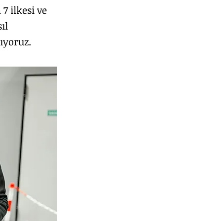
7 ilkesi ve
ıl
ıyoruz.