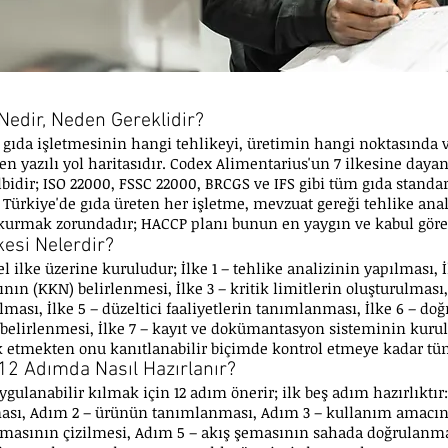
Nedir, Neden Gereklidir?
 gıda işletmesinin hangi tehlikeyi, üretimin hangi noktasında v
en yazılı yol haritasıdır. Codex Alimentarius'un 7 ilkesine dayan
bidir; ISO 22000, FSSC 22000, BRCGS ve IFS gibi tüm gıda standar
 Türkiye'de gıda üreten her işletme, mevzuat gereği tehlike anal
 kurmak zorundadır; HACCP planı bunun en yaygın ve kabul göre
kesi Nelerdir?
 ilke üzerine kuruludur; İlke 1 – tehlike analizinin yapılması, İl
ının (KKN) belirlenmesi, İlke 3 – kritik limitlerin oluşturulması,
ması, İlke 5 – düzeltici faaliyetlerin tanımlanması, İlke 6 – do
belirlenmesi, İlke 7 – kayıt ve dokümantasyon sisteminin kurul
rk etmekten onu kanıtlanabilir biçimde kontrol etmeye kadar tüm
12 Adımda Nasıl Hazırlanır?
uygulanabilir kılmak için 12 adım önerir; ilk beş adım hazırlıktı
ası, Adım 2 – ürünün tanımlanması, Adım 3 – kullanım amacın
emasının çizilmesi, Adım 5 – akış şemasının sahada doğrulanma