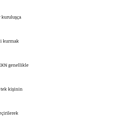
r kuruluşça
emi kurmak
 KKN genellikle
 tek kişinin
çirilerek