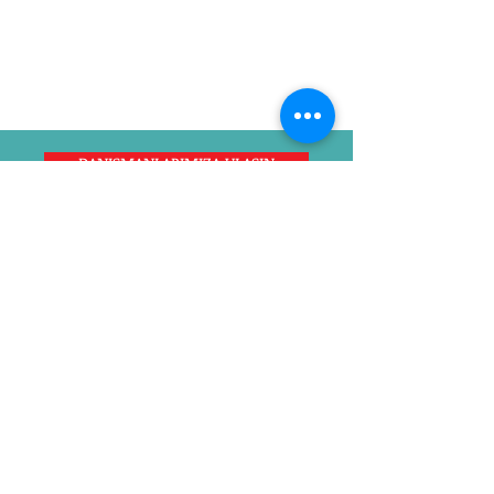
Исследование вашего бренда
К ВАМ
ЧЕРЕЗ
НЕСКОЛЬКО
МИНУТ
Сообщим Вам
бесплатно
...
DANIŞMANLARIMIZA ULAŞIN
MERKEZ OFİS
Cevizlik Mahallesi, Reyhan Sokak,
Uğur İşhanı, No: 14/4, Bakırköy –
İstanbul
T:
+90 212 583 02 04
| F:
+90.212 583
06 08
| M:
+90 532 324 21 54
kalite@kaliteturk.com
GİZLİLİK SÖZLEŞMESİ / MESAFELİ