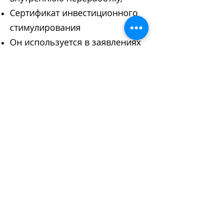
Сертификат инвестиционного
стимулирования
Он используется в заявлениях
на получение разрешения на
временную приемку и при
заключении обязательств в
рамках этих документов.
DANIŞMANLARIMIZA ULAŞIN
MERKEZ OFİS
Cevizlik Mahallesi, Reyhan Sokak,
Uğur İşhanı, No: 14/4, Bakırköy –