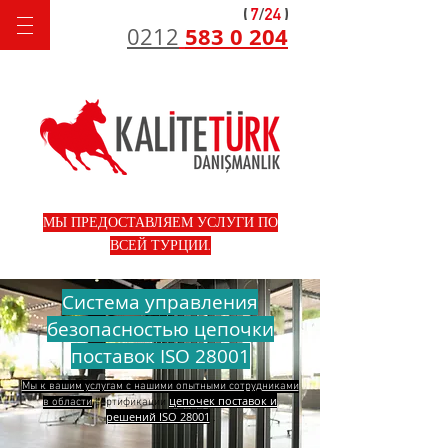
583 0 204
0212
МЫ ПРЕДОСТАВЛЯЕМ УСЛУГИ ПО
ВСЕЙ ТУРЦИИ.
Система управления
безопасностью цепочки
поставок ISO 28001
Мы к вашим услугам с нашими опытными сотрудниками
цепочек поставок и
в области
сертификации
решений ISO 28001
.