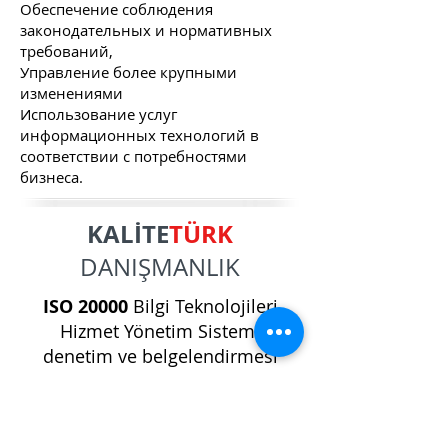
Обеспечение соблюдения
законодательных и нормативных
требований,
Управление более крупными
изменениями
Использование услуг
информационных технологий в
соответствии с потребностями
бизнеса.
KALİTE
TÜRK
DANIŞMANLIK
ISO 20000
Bilgi Teknolojileri
Hizmet Yönetim Sistemi
denetim ve
belgelendirmesi
yaparak müşterilerine hizmet
vermektedir.