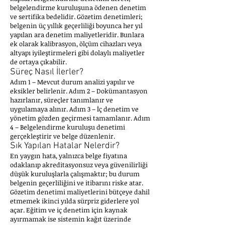
belgelendirme kuruluşuna ödenen denetim
ve sertifika bedelidir. Gözetim denetimleri;
belgenin üç yıllık geçerliliği boyunca her yıl
yapılan ara denetim maliyetleridir. Bunlara
ek olarak kalibrasyon, ölçüm cihazları veya
altyapı iyileştirmeleri gibi dolaylı maliyetler
de ortaya çıkabilir.
Süreç Nasıl İlerler?
Adım 1 – Mevcut durum analizi yapılır ve
eksikler belirlenir. Adım 2 – Dokümantasyon
hazırlanır, süreçler tanımlanır ve
uygulamaya alınır. Adım 3 – İç denetim ve
yönetim gözden geçirmesi tamamlanır. Adım
4 – Belgelendirme kuruluşu denetimi
gerçekleştirir ve belge düzenlenir.
Sık Yapılan Hatalar Nelerdir?
En yaygın hata, yalnızca belge fiyatına
odaklanıp akreditasyonsuz veya güvenilirliği
düşük kuruluşlarla çalışmaktır; bu durum
belgenin geçerliliğini ve itibarını riske atar.
Gözetim denetimi maliyetlerini bütçeye dahil
etmemek ikinci yılda sürpriz giderlere yol
açar. Eğitim ve iç denetim için kaynak
ayırmamak ise sistemin kağıt üzerinde