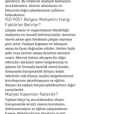
şekillenir. Bu rehberde maliyeti belirleyen
ana kalemleri, sürecin adımlarını ve
bütçenizi doğru planlamanın yollarını
bulacaksınız.
ISO 9001 Belgesi Maliyetini Hangi
Faktörler Belirler?
Çalışan sayısı ve organizasyon büyüklüğü
maliyetin en önemli belirleyicisidir; denetim
süresi adam-gün hesabıyla çalışan sayısına
göre artar. Faaliyet kapsamı ve lokasyon
sayısı da fiyatı doğrudan etkiler; birden fazla
şube veya üretim sahası denetim süresini
uzatır. Mevcut sistem altyapısı bir diğer
etkendir; süreçleri zaten belgelenmiş ve
işleyen bir firmada hazırlık süresi kısalır,
dolayısıyla danışmanlık ihtiyacı azalır.
Sektörün risk düzeyi, seçilen belgelendirme
kuruluşunun akreditasyonu ve eğitim
ihtiyacı da toplam bütçeyi şekillendiren diğer
unsurlardır.
Maliyet Kalemleri Nelerdir?
Toplam bütçe üç ana kalemden oluşur.
Danışmanlık ücreti; sistem kurulumu,
dokümantasyon ve eğitim çalışmalarını
kapsar. Belgelendirme denetimi ücreti;