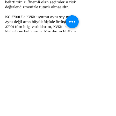
belirtirsiniz. Önemli olan seçimlerin risk
değerlendirmenizle tutarlı olmasıdır.
ISO 27001 ile KVKK uyumu aynı şey mi?
Aynı değil ama büyük ölçüde örtüşür. ISO
27001 tüm bilgi varlıklarını, KVKK ise
kişisel verileri kapsar. Kurulumu birlikte
yürütmek zaman ve maliyet kazandırır.
Akreditasyonsuz ISO 27001 belgesi geçerli
mi?
İhale, ihracat ve müşteri denetimlerinde
çoğu zaman kabul edilmez. TÜRKAK veya
eşdeğer bir akreditasyon kurumunun
onayladığı belgeler gerçek geçerlilik taşır.
ISO 27001 kurulumu
için uzman desteği
alın
Kurumunuza özel yol haritanızı birlikte