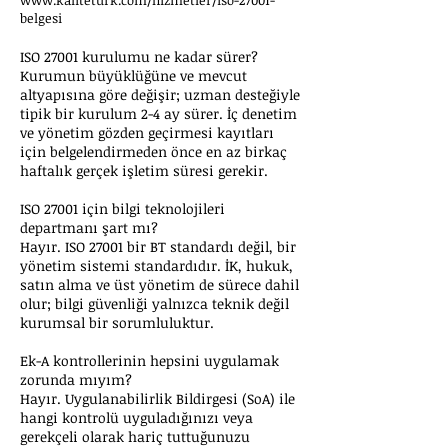
www.kaliteturk.com/hizmetler/iso-27001-
belgesi
ISO 27001 kurulumu ne kadar sürer?
Kurumun büyüklüğüne ve mevcut
altyapısına göre değişir; uzman desteğiyle
tipik bir kurulum 2-4 ay sürer. İç denetim
ve yönetim gözden geçirmesi kayıtları
için belgelendirmeden önce en az birkaç
haftalık gerçek işletim süresi gerekir.
ISO 27001 için bilgi teknolojileri
departmanı şart mı?
Hayır. ISO 27001 bir BT standardı değil, bir
yönetim sistemi standardıdır. İK, hukuk,
satın alma ve üst yönetim de sürece dahil
olur; bilgi güvenliği yalnızca teknik değil
kurumsal bir sorumluluktur.
Ek-A kontrollerinin hepsini uygulamak
zorunda mıyım?
Hayır. Uygulanabilirlik Bildirgesi (SoA) ile
hangi kontrolü uyguladığınızı veya
gerekçeli olarak hariç tuttuğunuzu