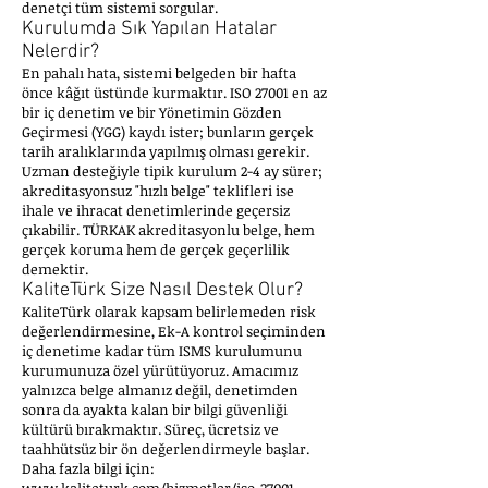
denetçi tüm sistemi sorgular.
Kurulumda Sık Yapılan Hatalar
Nelerdir?
En pahalı hata, sistemi belgeden bir hafta
önce kâğıt üstünde kurmaktır. ISO 27001 en az
bir iç denetim ve bir Yönetimin Gözden
Geçirmesi (YGG) kaydı ister; bunların gerçek
tarih aralıklarında yapılmış olması gerekir.
Uzman desteğiyle tipik kurulum 2-4 ay sürer;
akreditasyonsuz "hızlı belge" teklifleri ise
ihale ve ihracat denetimlerinde geçersiz
çıkabilir. TÜRKAK akreditasyonlu belge, hem
gerçek koruma hem de gerçek geçerlilik
demektir.
KaliteTürk Size Nasıl Destek Olur?
KaliteTürk olarak kapsam belirlemeden risk
değerlendirmesine, Ek-A kontrol seçiminden
iç denetime kadar tüm ISMS kurulumunu
kurumunuza özel yürütüyoruz. Amacımız
yalnızca belge almanız değil, denetimden
sonra da ayakta kalan bir bilgi güvenliği
kültürü bırakmaktır. Süreç, ücretsiz ve
taahhütsüz bir ön değerlendirmeyle başlar.
Daha fazla bilgi için: