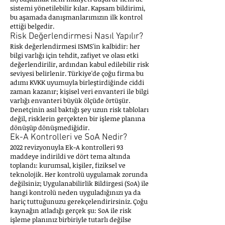
sistemi yönetilebilir kılar. Kapsam bildirimi,
bu aşamada danışmanlarımızın ilk kontrol
ettiği belgedir.
Risk Değerlendirmesi Nasıl Yapılır?
Risk değerlendirmesi ISMS'in kalbidir: her
bilgi varlığı için tehdit, zafiyet ve olası etki
değerlendirilir, ardından kabul edilebilir risk
seviyesi belirlenir. Türkiye'de çoğu firma bu
adımı KVKK uyumuyla birleştirdiğinde ciddi
zaman kazanır; kişisel veri envanteri ile bilgi
varlığı envanteri büyük ölçüde örtüşür.
Denetçinin asıl baktığı şey uzun risk tabloları
değil, risklerin gerçekten bir işleme planına
dönüşüp dönüşmediğidir.
Ek-A Kontrolleri ve SoA Nedir?
2022 revizyonuyla Ek-A kontrolleri 93
maddeye indirildi ve dört tema altında
toplandı: kurumsal, kişiler, fiziksel ve
teknolojik. Her kontrolü uygulamak zorunda
değilsiniz; Uygulanabilirlik Bildirgesi (SoA) ile
hangi kontrolü neden uyguladığınızı ya da
hariç tuttuğunuzu gerekçelendirirsiniz. Çoğu
kaynağın atladığı gerçek şu: SoA ile risk
işleme planınız birbiriyle tutarlı değilse