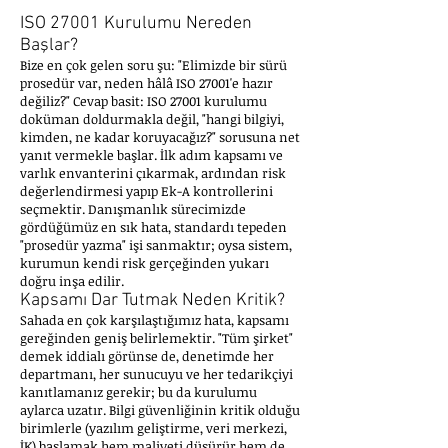
ISO 27001 Kurulumu Nereden
Başlar?
Bize en çok gelen soru şu: "Elimizde bir sürü
prosedür var, neden hâlâ ISO 27001'e hazır
değiliz?" Cevap basit: ISO 27001 kurulumu
doküman doldurmakla değil, "hangi bilgiyi,
kimden, ne kadar koruyacağız?" sorusuna net
yanıt vermekle başlar. İlk adım kapsamı ve
varlık envanterini çıkarmak, ardından risk
değerlendirmesi yapıp Ek-A kontrollerini
seçmektir. Danışmanlık sürecimizde
gördüğümüz en sık hata, standardı tepeden
"prosedür yazma" işi sanmaktır; oysa sistem,
kurumun kendi risk gerçeğinden yukarı
doğru inşa edilir.
Kapsamı Dar Tutmak Neden Kritik?
Sahada en çok karşılaştığımız hata, kapsamı
gereğinden geniş belirlemektir. "Tüm şirket"
demek iddialı görünse de, denetimde her
departmanı, her sunucuyu ve her tedarikçiyi
kanıtlamanız gerekir; bu da kurulumu
aylarca uzatır. Bilgi güvenliğinin kritik olduğu
birimlerle (yazılım geliştirme, veri merkezi,
İK) başlamak hem maliyeti düşürür hem de