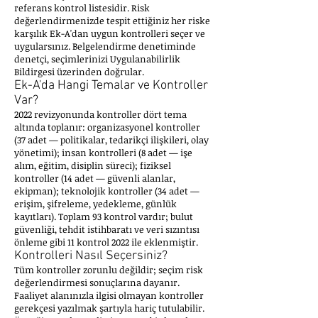
referans kontrol listesidir. Risk
değerlendirmenizde tespit ettiğiniz her riske
karşılık Ek-A'dan uygun kontrolleri seçer ve
uygularsınız. Belgelendirme denetiminde
denetçi, seçimlerinizi Uygulanabilirlik
Bildirgesi üzerinden doğrular.
Ek-A'da Hangi Temalar ve Kontroller
Var?
2022 revizyonunda kontroller dört tema
altında toplanır: organizasyonel kontroller
(37 adet — politikalar, tedarikçi ilişkileri, olay
yönetimi); insan kontrolleri (8 adet — işe
alım, eğitim, disiplin süreci); fiziksel
kontroller (14 adet — güvenli alanlar,
ekipman); teknolojik kontroller (34 adet —
erişim, şifreleme, yedekleme, günlük
kayıtları). Toplam 93 kontrol vardır; bulut
güvenliği, tehdit istihbaratı ve veri sızıntısı
önleme gibi 11 kontrol 2022 ile eklenmiştir.
Kontrolleri Nasıl Seçersiniz?
Tüm kontroller zorunlu değildir; seçim risk
değerlendirmesi sonuçlarına dayanır.
Faaliyet alanınızla ilgisi olmayan kontroller
gerekçesi yazılmak şartıyla hariç tutulabilir.