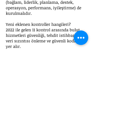
(bağlam, liderlik, planlama, destek,
operasyon, performans, iyileştirme) de
kurulmalıdır.
Yeni eklenen kontroller hangileri?
2022 ile gelen 11 kontrol arasında bulut
hizmetleri güvenliği, tehdit istihbaratı,
veri sızıntısı önleme ve güvenli kodlama
yer alır.
ISO 27001
kurulumunda uzman
desteği alın
Ücretsiz ön değerlendirmeyle kontrol
seçimi ve SoA yol haritanızı birlikte
çıkaralım.
Hemen Arayın