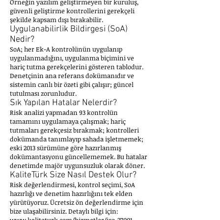
Örneğin yazılım geliştirmeyen bir kuruluş,
güvenli geliştirme kontrollerini gerekçeli
şekilde kapsam dışı bırakabilir.
Uygulanabilirlik Bildirgesi (SoA)
Nedir?
SoA; her Ek-A kontrolünün uygulanıp
uygulanmadığını, uygulanma biçimini ve
hariç tutma gerekçelerini gösteren tablodur.
Denetçinin ana referans dokümanıdır ve
sistemin canlı bir özeti gibi çalışır; güncel
tutulması zorunludur.
Sık Yapılan Hatalar Nelerdir?
Risk analizi yapmadan 93 kontrolün
tamamını uygulamaya çalışmak; hariç
tutmaları gerekçesiz bırakmak; kontrolleri
dokümanda tanımlayıp sahada işletmemek;
eski 2013 sürümüne göre hazırlanmış
dokümantasyonu güncellememek. Bu hatalar
denetimde majör uygunsuzluk olarak döner.
KaliteTürk Size Nasıl Destek Olur?
Risk değerlendirmesi, kontrol seçimi, SoA
hazırlığı ve denetim hazırlığını tek elden
yürütüyoruz. Ücretsiz ön değerlendirme için
bize ulaşabilirsiniz. Detaylı bilgi için: