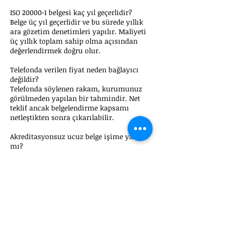
ISO 20000-1 belgesi kaç yıl geçerlidir?
Belge üç yıl geçerlidir ve bu sürede yıllık
ara gözetim denetimleri yapılır. Maliyeti
üç yıllık toplam sahip olma açısından
değerlendirmek doğru olur.
Telefonda verilen fiyat neden bağlayıcı
değildir?
Telefonda söylenen rakam, kurumunuz
görülmeden yapılan bir tahmindir. Net
teklif ancak belgelendirme kapsamı
netleştikten sonra çıkarılabilir.
Akreditasyonsuz ucuz belge işime yarar
mı?
İhale, ihracat ve müşteri denetimlerinde
çoğu zaman TÜRKAK veya eşdeğer
akreditasyonlu belge istenir.
Akreditasyonsuz belge bu süreçlerde
geçersiz sayılabilir.
ISO 20000-1 maliyetini nasıl
düşürebilirim?