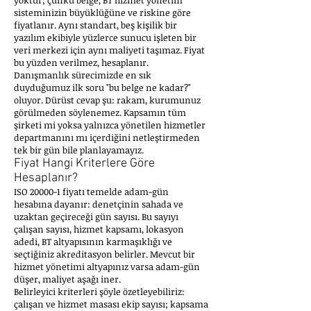
yoktur; çünkü belge, BT hizmet yönetim
sisteminizin büyüklüğüne ve riskine göre
fiyatlanır. Aynı standart, beş kişilik bir
yazılım ekibiyle yüzlerce sunucu işleten bir
veri merkezi için aynı maliyeti taşımaz. Fiyat
bu yüzden verilmez, hesaplanır.
Danışmanlık sürecimizde en sık
duyduğumuz ilk soru "bu belge ne kadar?"
oluyor. Dürüst cevap şu: rakam, kurumunuz
görülmeden söylenemez. Kapsamın tüm
şirketi mi yoksa yalnızca yönetilen hizmetler
departmanını mı içerdiğini netleştirmeden
tek bir gün bile planlayamayız.
Fiyat Hangi Kriterlere Göre
Hesaplanır?
ISO 20000-1 fiyatı temelde adam-gün
hesabına dayanır: denetçinin sahada ve
uzaktan geçireceği gün sayısı. Bu sayıyı
çalışan sayısı, hizmet kapsamı, lokasyon
adedi, BT altyapısının karmaşıklığı ve
seçtiğiniz akreditasyon belirler. Mevcut bir
hizmet yönetimi altyapınız varsa adam-gün
düşer, maliyet aşağı iner.
Belirleyici kriterleri şöyle özetleyebiliriz:
çalışan ve hizmet masası ekip sayısı; kapsama