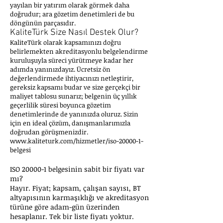
yayılan bir yatırım olarak görmek daha
doğrudur; ara gözetim denetimleri de bu
döngünün parçasıdır.
KaliteTürk Size Nasıl Destek Olur?
KaliteTürk olarak kapsamınızı doğru
belirlemekten akreditasyonlu belgelendirme
kuruluşuyla süreci yürütmeye kadar her
adımda yanınızdayız. Ücretsiz ön
değerlendirmede ihtiyacınızı netleştirir,
gereksiz kapsamı budar ve size gerçekçi bir
maliyet tablosu sunarız; belgenin üç yıllık
geçerlilik süresi boyunca gözetim
denetimlerinde de yanınızda oluruz. Sizin
için en ideal çözüm, danışmanlarımızla
doğrudan görüşmenizdir.
www.kaliteturk.com/hizmetler/iso-20000-1-
belgesi
ISO 20000-1 belgesinin sabit bir fiyatı var
mı?
Hayır. Fiyat; kapsam, çalışan sayısı, BT
altyapısının karmaşıklığı ve akreditasyon
türüne göre adam-gün üzerinden
hesaplanır. Tek bir liste fiyatı yoktur.