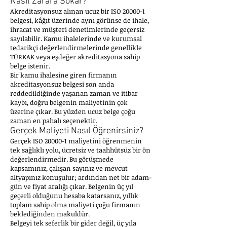
Nasıl Zarara Sokar?
Akreditasyonsuz alınan ucuz bir ISO 20000-1
belgesi, kâğıt üzerinde aynı görünse de ihale,
ihracat ve müşteri denetimlerinde geçersiz
sayılabilir. Kamu ihalelerinde ve kurumsal
tedarikçi değerlendirmelerinde genellikle
TÜRKAK veya eşdeğer akreditasyona sahip
belge istenir.
Bir kamu ihalesine giren firmanın
akreditasyonsuz belgesi son anda
reddedildiğinde yaşanan zaman ve itibar
kaybı, doğru belgenin maliyetinin çok
üzerine çıkar. Bu yüzden ucuz belge çoğu
zaman en pahalı seçenektir.
Gerçek Maliyeti Nasıl Öğrenirsiniz?
Gerçek ISO 20000-1 maliyetini öğrenmenin
tek sağlıklı yolu, ücretsiz ve taahhütsüz bir ön
değerlendirmedir. Bu görüşmede
kapsamınız, çalışan sayınız ve mevcut
altyapınız konuşulur; ardından net bir adam-
gün ve fiyat aralığı çıkar. Belgenin üç yıl
geçerli olduğunu hesaba katarsanız, yıllık
toplam sahip olma maliyeti çoğu firmanın
beklediğinden makuldür.
Belgeyi tek seferlik bir gider değil, üç yıla