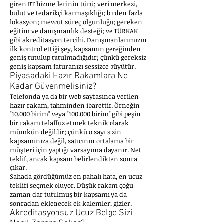
giren BT hizmetlerinin türü; veri merkezi,
bulut ve tedarikçi karmaşıklığı; birden fazla
lokasyon; mevcut süreç olgunluğu; gereken
eğitim ve danışmanlık desteği; ve TÜRKAK
gibi akreditasyon tercihi. Danışmanlarımızın
ilk kontrol ettiği şey, kapsamın gereğinden
geniş tutulup tutulmadığıdır; çünkü gereksiz
geniş kapsam faturanızı sessizce büyütür.
Piyasadaki Hazır Rakamlara Ne
Kadar Güvenmelisiniz?
Telefonda ya da bir web sayfasında verilen
hazır rakam, tahminden ibarettir. Örneğin
"10.000 birim" veya "100.000 birim" gibi peşin
bir rakam telaffuz etmek teknik olarak
mümkün değildir; çünkü o sayı sizin
kapsamınıza değil, satıcının ortalama bir
müşteri için yaptığı varsayıma dayanır. Net
teklif, ancak kapsam belirlendikten sonra
çıkar.
Sahada gördüğümüz en pahalı hata, en ucuz
teklifi seçmek oluyor. Düşük rakam çoğu
zaman dar tutulmuş bir kapsamı ya da
sonradan eklenecek ek kalemleri gizler.
Akreditasyonsuz Ucuz Belge Sizi