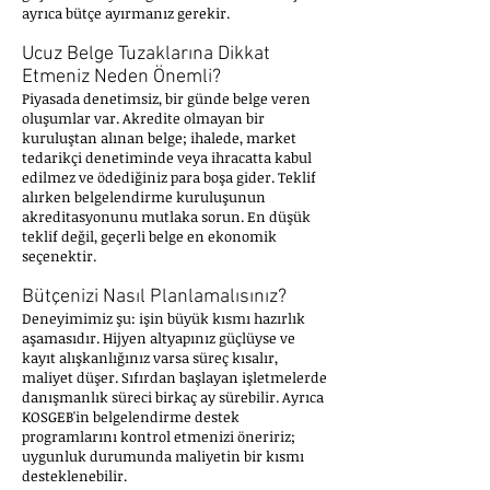
ayrıca bütçe ayırmanız gerekir.
Ucuz Belge Tuzaklarına Dikkat
Etmeniz Neden Önemli?
Piyasada denetimsiz, bir günde belge veren
oluşumlar var. Akredite olmayan bir
kuruluştan alınan belge; ihalede, market
tedarikçi denetiminde veya ihracatta kabul
edilmez ve ödediğiniz para boşa gider. Teklif
alırken belgelendirme kuruluşunun
akreditasyonunu mutlaka sorun. En düşük
teklif değil, geçerli belge en ekonomik
seçenektir.
Bütçenizi Nasıl Planlamalısınız?
Deneyimimiz şu: işin büyük kısmı hazırlık
aşamasıdır. Hijyen altyapınız güçlüyse ve
kayıt alışkanlığınız varsa süreç kısalır,
maliyet düşer. Sıfırdan başlayan işletmelerde
danışmanlık süreci birkaç ay sürebilir. Ayrıca
KOSGEB'in belgelendirme destek
programlarını kontrol etmenizi öneririz;
uygunluk durumunda maliyetin bir kısmı
desteklenebilir.