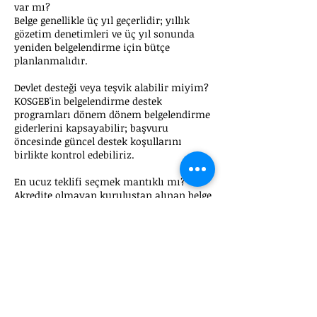
var mı?
Belge genellikle üç yıl geçerlidir; yıllık
gözetim denetimleri ve üç yıl sonunda
yeniden belgelendirme için bütçe
planlanmalıdır.
Devlet desteği veya teşvik alabilir miyim?
KOSGEB'in belgelendirme destek
programları dönem dönem belgelendirme
giderlerini kapsayabilir; başvuru
öncesinde güncel destek koşullarını
birlikte kontrol edebiliriz.
En ucuz teklifi seçmek mantıklı mı?
Akredite olmayan kuruluştan alınan belge
ihale ve tedarikçi denetimlerinde
geçersizdir. Fiyatı değil, belgenin
geçerliliğini ve kuruluşun
akreditasyonunu önceleyin.
Size Özel Net Fiyat
Teklifi Alın