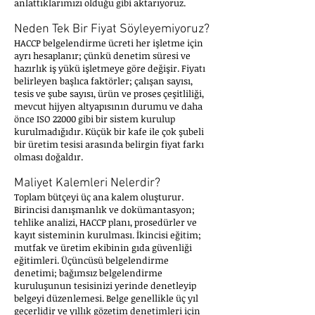
anlattıklarımızı olduğu gibi aktarıyoruz.
Neden Tek Bir Fiyat Söyleyemiyoruz?
HACCP belgelendirme ücreti her işletme için
ayrı hesaplanır; çünkü denetim süresi ve
hazırlık iş yükü işletmeye göre değişir. Fiyatı
belirleyen başlıca faktörler; çalışan sayısı,
tesis ve şube sayısı, ürün ve proses çeşitliliği,
mevcut hijyen altyapısının durumu ve daha
önce ISO 22000 gibi bir sistem kurulup
kurulmadığıdır. Küçük bir kafe ile çok şubeli
bir üretim tesisi arasında belirgin fiyat farkı
olması doğaldır.
Maliyet Kalemleri Nelerdir?
Toplam bütçeyi üç ana kalem oluşturur.
Birincisi danışmanlık ve dokümantasyon;
tehlike analizi, HACCP planı, prosedürler ve
kayıt sisteminin kurulması. İkincisi eğitim;
mutfak ve üretim ekibinin gıda güvenliği
eğitimleri. Üçüncüsü belgelendirme
denetimi; bağımsız belgelendirme
kuruluşunun tesisinizi yerinde denetleyip
belgeyi düzenlemesi. Belge genellikle üç yıl
geçerlidir ve yıllık gözetim denetimleri için