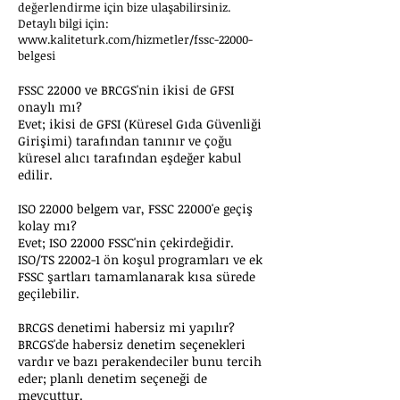
değerlendirme için bize ulaşabilirsiniz.
Detaylı bilgi için:
www.kaliteturk.com/hizmetler/fssc-22000-
belgesi
FSSC 22000 ve BRCGS'nin ikisi de GFSI
onaylı mı?
Evet; ikisi de GFSI (Küresel Gıda Güvenliği
Girişimi) tarafından tanınır ve çoğu
küresel alıcı tarafından eşdeğer kabul
edilir.
ISO 22000 belgem var, FSSC 22000'e geçiş
kolay mı?
Evet; ISO 22000 FSSC'nin çekirdeğidir.
ISO/TS 22002-1 ön koşul programları ve ek
FSSC şartları tamamlanarak kısa sürede
geçilebilir.
BRCGS denetimi habersiz mi yapılır?
BRCGS'de habersiz denetim seçenekleri
vardır ve bazı perakendeciler bunu tercih
eder; planlı denetim seçeneği de
mevcuttur.