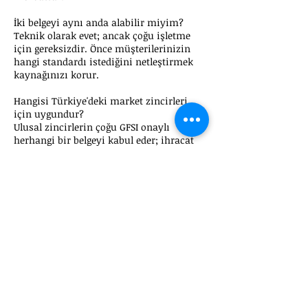
İki belgeyi aynı anda alabilir miyim?
Teknik olarak evet; ancak çoğu işletme
için gereksizdir. Önce müşterilerinizin
hangi standardı istediğini netleştirmek
kaynağınızı korur.
Hangisi Türkiye'deki market zincirleri
için uygundur?
Ulusal zincirlerin çoğu GFSI onaylı
herhangi bir belgeyi kabul eder; ihracat
hedefiniz İngiltere ise BRCGS, kıta
Avrupası ise FSSC 22000 daha yaygın
taleptir.
Doğru standardı
birlikte seçelim
Ücretsiz ön değerlendirmeyle pazar
hedefinize uygun standardı ve yol
haritasını netleştirelim.