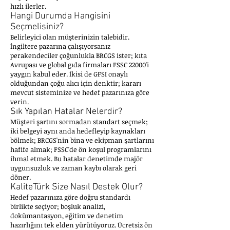
hızlı ilerler.
Hangi Durumda Hangisini
Seçmelisiniz?
Belirleyici olan müşterinizin talebidir.
İngiltere pazarına çalışıyorsanız
perakendeciler çoğunlukla BRCGS ister; kıta
Avrupası ve global gıda firmaları FSSC 22000'i
yaygın kabul eder. İkisi de GFSI onaylı
olduğundan çoğu alıcı için denktir; kararı
mevcut sisteminize ve hedef pazarınıza göre
verin.
Sık Yapılan Hatalar Nelerdir?
Müşteri şartını sormadan standart seçmek;
iki belgeyi aynı anda hedefleyip kaynakları
bölmek; BRCGS'nin bina ve ekipman şartlarını
hafife almak; FSSC'de ön koşul programlarını
ihmal etmek. Bu hatalar denetimde majör
uygunsuzluk ve zaman kaybı olarak geri
döner.
KaliteTürk Size Nasıl Destek Olur?
Hedef pazarınıza göre doğru standardı
birlikte seçiyor; boşluk analizi,
dokümantasyon, eğitim ve denetim
hazırlığını tek elden yürütüyoruz. Ücretsiz ön