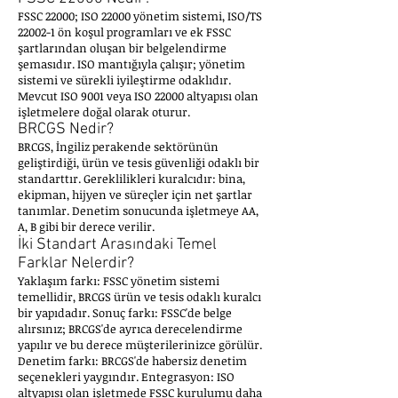
FSSC 22000; ISO 22000 yönetim sistemi, ISO/TS
22002-1 ön koşul programları ve ek FSSC
şartlarından oluşan bir belgelendirme
şemasıdır. ISO mantığıyla çalışır; yönetim
sistemi ve sürekli iyileştirme odaklıdır.
Mevcut ISO 9001 veya ISO 22000 altyapısı olan
işletmelere doğal olarak oturur.
BRCGS Nedir?
BRCGS, İngiliz perakende sektörünün
geliştirdiği, ürün ve tesis güvenliği odaklı bir
standarttır. Gereklilikleri kuralcıdır: bina,
ekipman, hijyen ve süreçler için net şartlar
tanımlar. Denetim sonucunda işletmeye AA,
A, B gibi bir derece verilir.
İki Standart Arasındaki Temel
Farklar Nelerdir?
Yaklaşım farkı: FSSC yönetim sistemi
temellidir, BRCGS ürün ve tesis odaklı kuralcı
bir yapıdadır. Sonuç farkı: FSSC'de belge
alırsınız; BRCGS'de ayrıca derecelendirme
yapılır ve bu derece müşterilerinizce görülür.
Denetim farkı: BRCGS'de habersiz denetim
seçenekleri yaygındır. Entegrasyon: ISO
altyapısı olan işletmede FSSC kurulumu daha