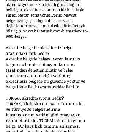
akreditasyonun sizin için doğru olduğunu
belirliyor, akredite ve tanınan bir kuruluşla
süreci baştan sona yönetiyoruz. Mevcut
belgenizin geçerliliğini de ücretsiz ön
değerlendirmeyle kontrol edebiliriz. Detaylı
bilgi için:
www.kaliteturk.com/hizmetler/iso-
9001-belgesi
Akredite belge ile akreditesiz belge
arasındaki fark nedir?
Akredite belgede belgeyi veren kuruluş
bağımsız bir akreditasyon kurumu
tarafından denetlenmiştir ve belge
uluslararası tanınırlığa sahiptir;
akreditesiz belgede bu güvence yoktur ve
belge ihale ile ihracatta reddedilebilir.
TÜRKAK akreditasyonu nedir?
TÜRKAK, Türk Akreditasyon Kurumu'dur
ve Türkiye'de belgelendirme
kuruluşlarının yetkinliğini onaylayan
resmi otoritedir. TÜRKAK akreditasyonlu
belge, IAF karşılıklı tanıma anlaşması
sayesinde yurtdışında da geçerlidir.