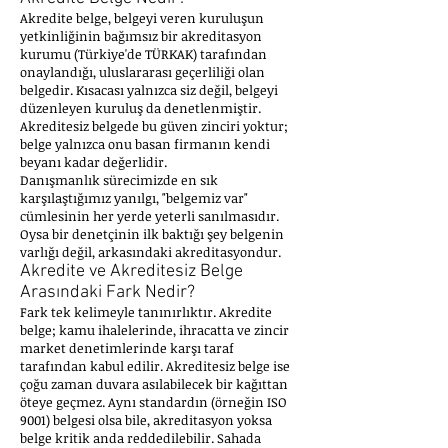
Akredite belge, belgeyi veren kuruluşun
yetkinliğinin bağımsız bir akreditasyon
kurumu (Türkiye'de TÜRKAK) tarafından
onaylandığı, uluslararası geçerliliği olan
belgedir. Kısacası yalnızca siz değil, belgeyi
düzenleyen kuruluş da denetlenmiştir.
Akreditesiz belgede bu güven zinciri yoktur;
belge yalnızca onu basan firmanın kendi
beyanı kadar değerlidir.
Danışmanlık sürecimizde en sık
karşılaştığımız yanılgı, "belgemiz var"
cümlesinin her yerde yeterli sanılmasıdır.
Oysa bir denetçinin ilk baktığı şey belgenin
varlığı değil, arkasındaki akreditasyondur.
Akredite ve Akreditesiz Belge
Arasındaki Fark Nedir?
Fark tek kelimeyle tanınırlıktır. Akredite
belge; kamu ihalelerinde, ihracatta ve zincir
market denetimlerinde karşı taraf
tarafından kabul edilir. Akreditesiz belge ise
çoğu zaman duvara asılabilecek bir kağıttan
öteye geçmez. Aynı standardın (örneğin ISO
9001) belgesi olsa bile, akreditasyon yoksa
belge kritik anda reddedilebilir. Sahada