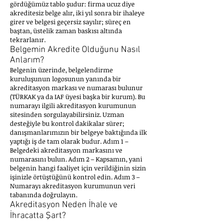
gördüğümüz tablo şudur: firma ucuz diye
akreditesiz belge alır, iki yıl sonra bir ihaleye
girer ve belgesi geçersiz sayılır; süreç en
baştan, üstelik zaman baskısı altında
tekrarlanır.
Belgemin Akredite Olduğunu Nasıl
Anlarım?
Belgenin üzerinde, belgelendirme
kuruluşunun logosunun yanında bir
akreditasyon markası ve numarası bulunur
(TÜRKAK ya da IAF üyesi başka bir kurum). Bu
numarayı ilgili akreditasyon kurumunun
sitesinden sorgulayabilirsiniz. Uzman
desteğiyle bu kontrol dakikalar sürer;
danışmanlarımızın bir belgeye baktığında ilk
yaptığı iş de tam olarak budur. Adım 1 –
Belgedeki akreditasyon markasını ve
numarasını bulun. Adım 2 – Kapsamın, yani
belgenin hangi faaliyet için verildiğinin sizin
işinizle örtüştüğünü kontrol edin. Adım 3 –
Numarayı akreditasyon kurumunun veri
tabanında doğrulayın.
Akreditasyon Neden İhale ve
İhracatta Şart?