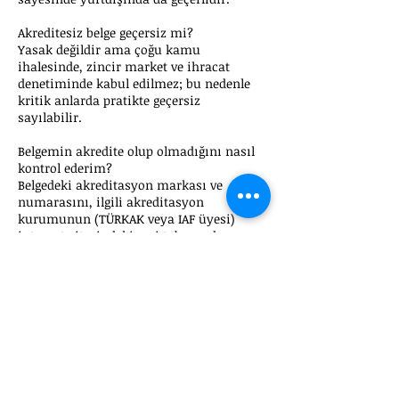
Akreditesiz belge geçersiz mi?
Yasak değildir ama çoğu kamu
ihalesinde, zincir market ve ihracat
denetiminde kabul edilmez; bu nedenle
kritik anlarda pratikte geçersiz
sayılabilir.
Belgemin akredite olup olmadığını nasıl
kontrol ederim?
Belgedeki akreditasyon markası ve
numarasını, ilgili akreditasyon
kurumunun (TÜRKAK veya IAF üyesi)
internet sitesindeki veri tabanından
sorgulayarak kontrol edebilirsiniz.
Akredite belge daha mı pahalıdır?
Akreditesiz belgeye göre bir miktar
maliyet farkı olabilir; ancak ihale ve
ihracatta geçerli olması sayesinde toplam
sahip olma maliyeti daha düşüktür,
çünkü geçersiz bir belgeyi yenilemek çok
daha pahalıya mal olur.