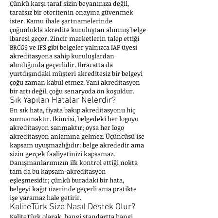
Çünkü karşı taraf sizin beyanınıza değil,
tarafsız bir otoritenin onayına güvenmek
ister. Kamu ihale şartnamelerinde
çoğunlukla akredite kuruluştan alınmış belge
ibaresi geçer. Zincir marketlerin talep ettiği
BRCGS ve IFS gibi belgeler yalnızca IAF üyesi
akreditasyona sahip kuruluşlardan
alındığında geçerlidir. İhracatta da
yurtdışındaki müşteri akreditesiz bir belgeyi
çoğu zaman kabul etmez. Yani akreditasyon
bir artı değil, çoğu senaryoda ön koşuldur.
Sık Yapılan Hatalar Nelerdir?
En sık hata, fiyata bakıp akreditasyonu hiç
sormamaktır. İkincisi, belgedeki her logoyu
akreditasyon sanmaktır; oysa her logo
akreditasyon anlamına gelmez. Üçüncüsü ise
kapsam uyuşmazlığıdır: belge akrededir ama
sizin gerçek faaliyetinizi kapsamaz.
Danışmanlarımızın ilk kontrol ettiği nokta
tam da bu kapsam-akreditasyon
eşleşmesidir; çünkü buradaki bir hata,
belgeyi kağıt üzerinde geçerli ama pratikte
işe yaramaz hale getirir.
KaliteTürk Size Nasıl Destek Olur?
KaliteTürk olarak, hangi standartta hangi