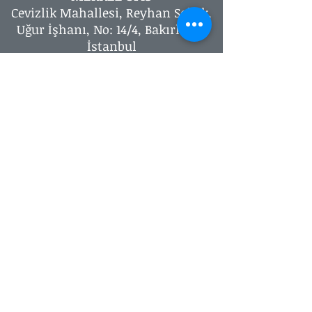
Cevizlik Mahallesi, Reyhan Sokak,
Uğur İşhanı, No: 14/4, Bakırköy –
İstanbul
T:
+90 212 583 02 04
| F:
+90.212 583
06 08
| M:
+90 532 324 21 54
kalite@kaliteturk.com
GİZLİLİK SÖZLEŞMESİ / MESAFELİ
HİZMET / İPTAL İADE
İso 9001
,
İso 14001
,
İso 18001
,
İso
22000
,
İso 45001
, gfsi global gıda
güvenliği Üretim İzni ve Diğer
Tüm Yönetim Sistemlerinde /
Belgelendirme Hizmetlerinde,
Hızlı Çözüm, En İyi Teklif
© Авторское право. Все права защищены.
Qualityturk Consultancy Certification Education