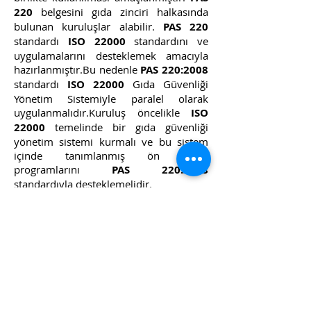
220
belgesini gıda zinciri halkasında
bulunan kuruluşlar alabilir.
PAS 220
standardı
ISO 22000
standardını ve
uygulamalarını desteklemek amacıyla
hazırlanmıştır.Bu nedenle
PAS 220:2008
standardı
ISO 22000
Gıda Güvenliği
Yönetim Sistemiyle paralel olarak
uygulanmalıdır.Kuruluş öncelikle
ISO
22000
temelinde bir gıda güvenliği
yönetim sistemi kurmalı ve bu sistem
içinde tanımlanmış ön koşul
programlarını
PAS 220:2008
standardıyla desteklemelidir.
DANIŞMANLARIMIZA ULAŞIN