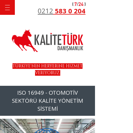
583 0 204
0212
TÜRKİYE'NİN HERYERİNE HİZMET
VERİYORUZ.
ISO 16949 - OTOMOTİV
SEKTÖRÜ KALİTE YÖNETİM
SİSTEMİ