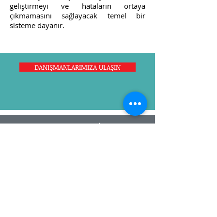
geliştirmeyi ve hataların ortaya
çıkmamasını sağlayacak temel bir
sisteme dayanır.
DANIŞMANLARIMIZA ULAŞIN
MERKEZ OFİS
Cevizlik Mahallesi, Reyhan Sokak,
Uğur İşhanı, No: 14/4, Bakırköy –
İstanbul
T:
+90 212 583 02 04
| F:
+90.212 583
06 08
| M:
+90 532 324 21 54
kalite@kaliteturk.com
GİZLİLİK SÖZLEŞMESİ / MESAFELİ