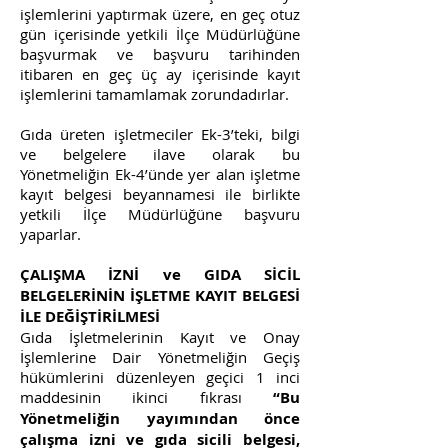
işlemlerini yaptırmak üzere, en geç otuz
gün içerisinde yetkili İlçe Müdürlüğüne
başvurmak ve başvuru tarihinden
itibaren en geç üç ay içerisinde kayıt
işlemlerini tamamlamak zorundadırlar.
Gıda üreten işletmeciler Ek-3’teki, bilgi
ve belgelere ilave olarak bu
Yönetmeliğin Ek-4’ünde yer alan işletme
kayıt belgesi beyannamesi ile birlikte
yetkili İlçe Müdürlüğüne başvuru
yaparlar.
ÇALIŞMA İZNİ ve GIDA SİCİL
BELGELERİNİN İŞLETME KAYIT BELGESİ
İLE DEĞİŞTİRİLMESİ
Gıda İşletmelerinin Kayıt ve Onay
İşlemlerine Dair Yönetmeliğin Geçiş
hükümlerini düzenleyen geçici 1 inci
maddesinin ikinci fıkrası
“Bu
Yönetmeliğin yayımından önce
çalışma izni ve gıda sicili belgesi,