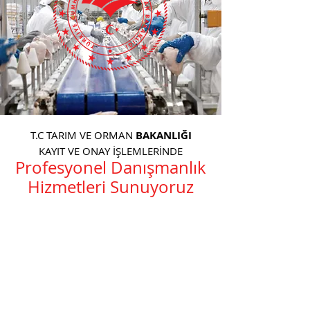
T.C TARIM VE ORMAN
BAKANLIĞI
KAYIT VE ONAY İŞLEMLERİNDE
Profesyonel Danışmanlık
Hizmetleri Sunuyoruz
Konusunda uzman, gıda
mühendislerimiz ve
ISO 22000
Gıda Güvenliği
başdenetçilerimiz
HACCP
sisteminizi kurup aylık rutin
HACCP denetim hizmeti