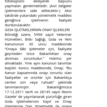
fotokopisini ekleyerek başvuru
yapmaları gerekmektedir. (Asıl belgeler
işletmecilere iade edilecektir.) Aksi
takdirde yukarıdaki yönetmelik maddesi
gereğince işletmenin faaliyeti
durdurulacaktır.
GIDA İŞLETMELERİNİN ONAY İŞLEMLERİ
Bilindiği üzere, 5996 sayılı Veteriner
Hizmetleri, Bitki Sağlığı, Gıda ve Yem
Kanununun 30 uncu maddesinde
“Onaya tâbi işletmeler için, faaliyete
geçmeden önce Bakanlıktan onay
alınması zorunludur.” Hükmü yer
almaktadır. Yine aynı kanunun tanımlar
başlıklı 4üncü maddesinde, Onay; “Bu
Kanun kapsamında onayı zorunlu olan
faaliyetler ve ürünler için Bakanlıkça
verilen izin veya ruhsatı” şeklinde
tanımlanmıştır. Bakanlığımızca
17.12.2011
tarih ve 28145 sayılı Resmi
Gazete’ de yayınlanarak yürürlüğe giren
Gıda İşletmelerinin Kayıt ve Onay
İşlemlerine Dair Yönetmelik ile onaya