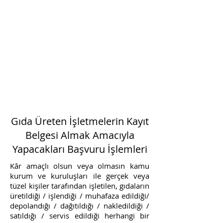
mevzuatı gereğince düzenli
olarak yapıtırıyoruz.
Gıda mevzuatı gereği rutin
yapılması gereken
Cihaz
Kalibrasyonu
nu
TÜRKAK
'tan
akrediteli firmamızda
yaptırıyoruz.
Gıda Üreten İşletmelerin Kayıt
Belgesi Almak Amacıyla
Yapacakları Başvuru İşlemleri
Kâr amaçlı olsun veya olmasın kamu
kurum ve kuruluşları ile gerçek veya
tüzel kişiler tarafından işletilen, gıdaların
üretildiği / işlendiği / muhafaza edildiği/
depolandığı / dağıtıldığı / nakledildiği /
satıldığı / servis edildiği herhangi bir