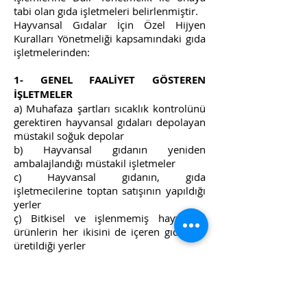
tabi olan gıda işletmeleri belirlenmiştir.
Hayvansal Gıdalar İçin Özel Hijyen
Kuralları Yönetmeliği kapsamındaki gıda
işletmelerinden:
1- GENEL FAALİYET GÖSTEREN
İŞLETMELER
a) Muhafaza şartları sıcaklık kontrolünü
gerektiren hayvansal gıdaları depolayan
müstakil soğuk depolar
b) Hayvansal gıdanın yeniden
ambalajlandığı müstakil işletmeler
c) Hayvansal gıdanın, gıda
işletmecilerine toptan satışının yapıldığı
yerler
ç) Bitkisel ve işlenmemiş hayvansal
ürünlerin her ikisini de içeren gıdaların
üretildiği yerler
2- EVCİL TIRNAKLI HAYVAN ETİ
ÜRETEN İŞLETMELER
a) Kesimhane
b) Parçalama tesisi