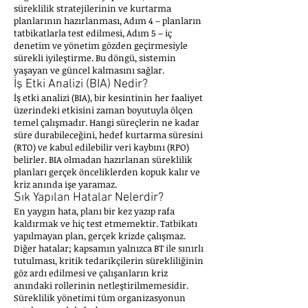
süreklilik stratejilerinin ve kurtarma
planlarının hazırlanması, Adım 4 – planların
tatbikatlarla test edilmesi, Adım 5 – iç
denetim ve yönetim gözden geçirmesiyle
sürekli iyileştirme. Bu döngü, sistemin
yaşayan ve güncel kalmasını sağlar.
İş Etki Analizi (BIA) Nedir?
İş etki analizi (BIA), bir kesintinin her faaliyet
üzerindeki etkisini zaman boyutuyla ölçen
temel çalışmadır. Hangi süreçlerin ne kadar
süre durabileceğini, hedef kurtarma süresini
(RTO) ve kabul edilebilir veri kaybını (RPO)
belirler. BIA olmadan hazırlanan süreklilik
planları gerçek önceliklerden kopuk kalır ve
kriz anında işe yaramaz.
Sık Yapılan Hatalar Nelerdir?
En yaygın hata, planı bir kez yazıp rafa
kaldırmak ve hiç test etmemektir. Tatbikatı
yapılmayan plan, gerçek krizde çalışmaz.
Diğer hatalar; kapsamın yalnızca BT ile sınırlı
tutulması, kritik tedarikçilerin sürekliliğinin
göz ardı edilmesi ve çalışanların kriz
anındaki rollerinin netleştirilmemesidir.
Süreklilik yönetimi tüm organizasyonun