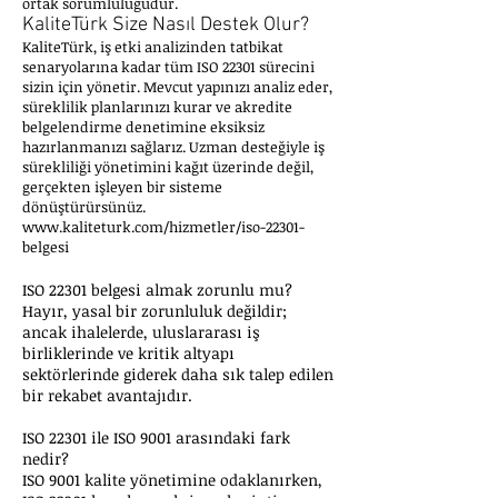
ortak sorumluluğudur.
KaliteTürk Size Nasıl Destek Olur?
KaliteTürk, iş etki analizinden tatbikat
senaryolarına kadar tüm ISO 22301 sürecini
sizin için yönetir. Mevcut yapınızı analiz eder,
süreklilik planlarınızı kurar ve akredite
belgelendirme denetimine eksiksiz
hazırlanmanızı sağlarız. Uzman desteğiyle iş
sürekliliği yönetimini kağıt üzerinde değil,
gerçekten işleyen bir sisteme
dönüştürürsünüz.
www.kaliteturk.com/hizmetler/iso-22301-
belgesi
ISO 22301 belgesi almak zorunlu mu?
Hayır, yasal bir zorunluluk değildir;
ancak ihalelerde, uluslararası iş
birliklerinde ve kritik altyapı
sektörlerinde giderek daha sık talep edilen
bir rekabet avantajıdır.
ISO 22301 ile ISO 9001 arasındaki fark
nedir?
ISO 9001 kalite yönetimine odaklanırken,