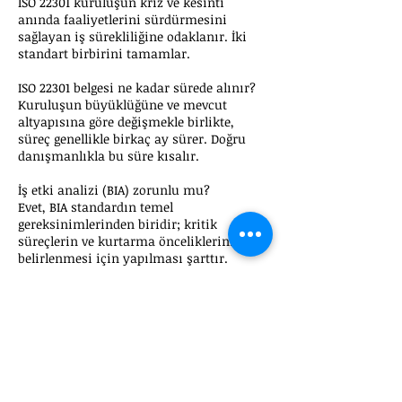
ISO 22301 kuruluşun kriz ve kesinti
anında faaliyetlerini sürdürmesini
sağlayan iş sürekliliğine odaklanır. İki
standart birbirini tamamlar.
ISO 22301 belgesi ne kadar sürede alınır?
Kuruluşun büyüklüğüne ve mevcut
altyapısına göre değişmekle birlikte,
süreç genellikle birkaç ay sürer. Doğru
danışmanlıkla bu süre kısalır.
İş etki analizi (BIA) zorunlu mu?
Evet, BIA standardın temel
gereksinimlerinden biridir; kritik
süreçlerin ve kurtarma önceliklerinin
belirlenmesi için yapılması şarttır.
ISO 22301 belgesi kaç yıl geçerlidir?
Belge üç yıl geçerlidir ve bu süre boyunca
periyodik gözetim denetimleriyle
geçerliliği sürdürülür.
İş sürekliliği yönetimi