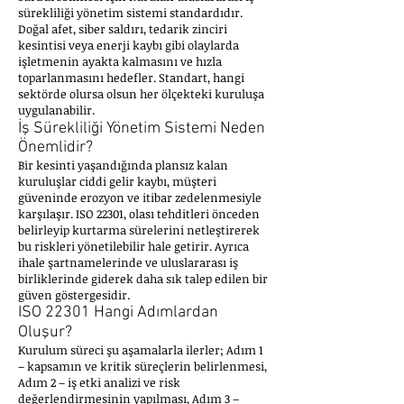
sürekliliği yönetim sistemi standardıdır.
Doğal afet, siber saldırı, tedarik zinciri
kesintisi veya enerji kaybı gibi olaylarda
işletmenin ayakta kalmasını ve hızla
toparlanmasını hedefler. Standart, hangi
sektörde olursa olsun her ölçekteki kuruluşa
uygulanabilir.
İş Sürekliliği Yönetim Sistemi Neden
Önemlidir?
Bir kesinti yaşandığında plansız kalan
kuruluşlar ciddi gelir kaybı, müşteri
güveninde erozyon ve itibar zedelenmesiyle
karşılaşır. ISO 22301, olası tehditleri önceden
belirleyip kurtarma sürelerini netleştirerek
bu riskleri yönetilebilir hale getirir. Ayrıca
ihale şartnamelerinde ve uluslararası iş
birliklerinde giderek daha sık talep edilen bir
güven göstergesidir.
ISO 22301 Hangi Adımlardan
Oluşur?
Kurulum süreci şu aşamalarla ilerler; Adım 1
– kapsamın ve kritik süreçlerin belirlenmesi,
Adım 2 – iş etki analizi ve risk
değerlendirmesinin yapılması, Adım 3 –