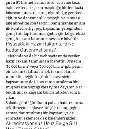
giren BT hizmetlerinin türü; veri merkezi,
bulut ve tedarikçi karmaşıklığı; birden fazla
lokasyon; mevcut süreç olgunluğu; gereken
eğitim ve danışmanlık desteği; ve TÜRKAK
gibi akreditasyon tercihi. Danışmanlarımızın
ilk kontrol ettiği şey, kapsamın gereğinden
geniş tutulup tutulmadığıdır; çünkü gereksiz
geniş kapsam faturanızı sessizce büyütür.
Piyasadaki Hazır Rakamlara Ne
Kadar Güvenmelisiniz?
Telefonda ya da bir web sayfasında verilen
hazır rakam, tahminden ibarettir. Örneğin
"10.000 birim" veya "100.000 birim" gibi peşin
bir rakam telaffuz etmek teknik olarak
mümkün değildir; çünkü o sayı sizin
kapsamınıza değil, satıcının ortalama bir
müşteri için yaptığı varsayıma dayanır. Net
teklif, ancak kapsam belirlendikten sonra
çıkar.
Sahada gördüğümüz en pahalı hata, en ucuz
teklifi seçmek oluyor. Düşük rakam çoğu
zaman dar tutulmuş bir kapsamı ya da
sonradan eklenecek ek kalemleri gizler.
Akreditasyonsuz Ucuz Belge Sizi