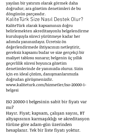
yayılan bir yatırım olarak görmek daha
doğrudur; ara gözetim denetimleri de bu
döngünün parçasıdır.
KaliteTürk Size Nasıl Destek Olur?
KaliteTürk olarak kapsamınızı doğru
belirlemekten akreditasyonlu belgelendirme
kuruluşuyla süreci yürütmeye kadar her
adımda yanınızdayız. Ücretsiz ön
değerlendirmede ihtiyacınızı netleştirir,
gereksiz kapsamı budar ve size gerçekçi bir
maliyet tablosu sunarız; belgenin üç yıllık
geçerlilik süresi boyunca gözetim
denetimlerinde de yanınızda oluruz. Sizin
için en ideal çözüm, danışmanlarımızla
doğrudan görüşmenizdir.
www.kaliteturk.com/hizmetler/iso-20000-1-
belgesi
ISO 20000-1 belgesinin sabit bir fiyatı var
mı?
Hayır. Fiyat; kapsam, çalışan sayısı, BT
altyapısının karmaşıklığı ve akreditasyon
türüne göre adam-gün üzerinden
hesaplanır. Tek bir liste fiyatı yoktur.