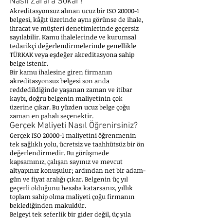
Nasıl Zarara Sokar?
Akreditasyonsuz alınan ucuz bir ISO 20000-1
belgesi, kâğıt üzerinde aynı görünse de ihale,
ihracat ve müşteri denetimlerinde geçersiz
sayılabilir. Kamu ihalelerinde ve kurumsal
tedarikçi değerlendirmelerinde genellikle
TÜRKAK veya eşdeğer akreditasyona sahip
belge istenir.
Bir kamu ihalesine giren firmanın
akreditasyonsuz belgesi son anda
reddedildiğinde yaşanan zaman ve itibar
kaybı, doğru belgenin maliyetinin çok
üzerine çıkar. Bu yüzden ucuz belge çoğu
zaman en pahalı seçenektir.
Gerçek Maliyeti Nasıl Öğrenirsiniz?
Gerçek ISO 20000-1 maliyetini öğrenmenin
tek sağlıklı yolu, ücretsiz ve taahhütsüz bir ön
değerlendirmedir. Bu görüşmede
kapsamınız, çalışan sayınız ve mevcut
altyapınız konuşulur; ardından net bir adam-
gün ve fiyat aralığı çıkar. Belgenin üç yıl
geçerli olduğunu hesaba katarsanız, yıllık
toplam sahip olma maliyeti çoğu firmanın
beklediğinden makuldür.
Belgeyi tek seferlik bir gider değil, üç yıla