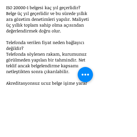
ISO 20000-1 belgesi kaç yıl geçerlidir?
Belge üç yıl geçerlidir ve bu sürede yıllık
ara gözetim denetimleri yapılır. Maliyeti
üç yıllık toplam sahip olma açısından
değerlendirmek doğru olur.
Telefonda verilen fiyat neden bağlayıcı
değildir?
Telefonda söylenen rakam, kurumunuz
görülmeden yapılan bir tahmindir. Net
teklif ancak belgelendirme kapsamı
netleştikten sonra çıkarılabilir.
Akreditasyonsuz ucuz belge işime yarar
mı?
İhale, ihracat ve müşteri denetimlerinde
çoğu zaman TÜRKAK veya eşdeğer
akreditasyonlu belge istenir.
Akreditasyonsuz belge bu süreçlerde
geçersiz sayılabilir.
ISO 20000-1 maliyetini nasıl
düşürebilirim?