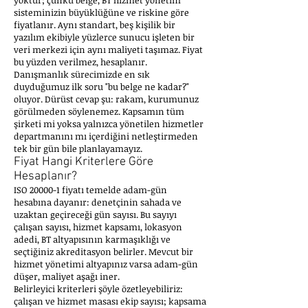
yoktur; çünkü belge, BT hizmet yönetim
sisteminizin büyüklüğüne ve riskine göre
fiyatlanır. Aynı standart, beş kişilik bir
yazılım ekibiyle yüzlerce sunucu işleten bir
veri merkezi için aynı maliyeti taşımaz. Fiyat
bu yüzden verilmez, hesaplanır.
Danışmanlık sürecimizde en sık
duyduğumuz ilk soru "bu belge ne kadar?"
oluyor. Dürüst cevap şu: rakam, kurumunuz
görülmeden söylenemez. Kapsamın tüm
şirketi mi yoksa yalnızca yönetilen hizmetler
departmanını mı içerdiğini netleştirmeden
tek bir gün bile planlayamayız.
Fiyat Hangi Kriterlere Göre
Hesaplanır?
ISO 20000-1 fiyatı temelde adam-gün
hesabına dayanır: denetçinin sahada ve
uzaktan geçireceği gün sayısı. Bu sayıyı
çalışan sayısı, hizmet kapsamı, lokasyon
adedi, BT altyapısının karmaşıklığı ve
seçtiğiniz akreditasyon belirler. Mevcut bir
hizmet yönetimi altyapınız varsa adam-gün
düşer, maliyet aşağı iner.
Belirleyici kriterleri şöyle özetleyebiliriz:
çalışan ve hizmet masası ekip sayısı; kapsama