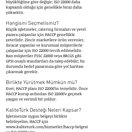
büyüklüğüne göre değişir; ISO 22000 daha
kapsamlı olduğu için genellikle biraz daha
yüksektir.
Hangisini Seçmelisiniz?
Küçük işletmeler, catering firmaları ve yerel
pazara çalışanlar için HACCP genellikle
yeterlidir. Zincir marketlere ürün verenler,
ihracat yapanlar ve kurumsal müşterilerle
çalışanlar için ISO 22000 tercih edilmelidir.
Bazı müşteriler FSSC 22000 veya BRCGS gibi
GFSI onaylı standartları da talep edebilir; bu
durumda hedef pazarınıza göre yol haritası
çıkarmak gerekir.
Birlikte Yürütmek Mümkün mü?
Evet; HACCP planı ISO 22000'in temelidir. Önce
HACCP kurup ardından ISO 22000'e geçmek
yaygın ve verimli bir yoldur.
KaliteTürk Desteği Neleri Kapsar?
İşletmenize uygun belgeyi birlikte
belirleyelim. HACCP için
www.kaliteturk.com/hizmetler/haccp-belgesi