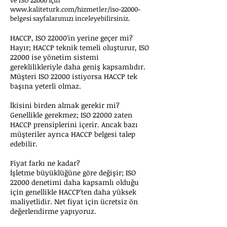
ve ISO 22000 için
www.kaliteturk.com/hizmetler/iso-22000-
belgesi
sayfalarımızı inceleyebilirsiniz.
HACCP, ISO 22000'in yerine geçer mi?
Hayır; HACCP teknik temeli oluşturur, ISO
22000 ise yönetim sistemi
gereklilikleriyle daha geniş kapsamlıdır.
Müşteri ISO 22000 istiyorsa HACCP tek
başına yeterli olmaz.
İkisini birden almak gerekir mi?
Genellikle gerekmez; ISO 22000 zaten
HACCP prensiplerini içerir. Ancak bazı
müşteriler ayrıca HACCP belgesi talep
edebilir.
Fiyat farkı ne kadar?
İşletme büyüklüğüne göre değişir; ISO
22000 denetimi daha kapsamlı olduğu
için genellikle HACCP'ten daha yüksek
maliyetlidir. Net fiyat için ücretsiz ön
değerlendirme yapıyoruz.