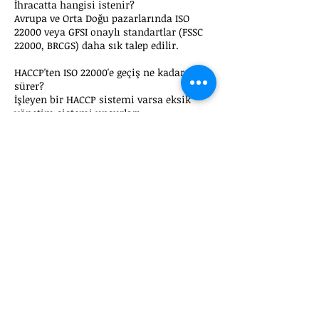
İhracatta hangisi istenir?
Avrupa ve Orta Doğu pazarlarında ISO
22000 veya GFSI onaylı standartlar (FSSC
22000, BRCGS) daha sık talep edilir.
HACCP'ten ISO 22000'e geçiş ne kadar
sürer?
İşleyen bir HACCP sistemi varsa eksik
yönetim sistemi unsurları
tamamlanarak genellikle 1-2 ay içinde
geçiş yapılabilir.
Size uygun belgeyi
birlikte seçelim
HACCP mi ISO 22000 mi kararsız
mısınız? Hedef pazarınıza göre
ücretsiz ön değerlendirme yapalım.
Hemen Arayın