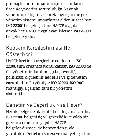
prensiplerinin tamamını içerir; bunların
üzerine yönetim sorumluluğu, kaynak
yönetimi, iletişim ve sürekli iyileştirme gibi
yönetim sistemi unsurlarını ekler. Kısaca her
ISO 22000 belgeli işletme HACCP uygular;
ancak her HACCP uygulayan işletme ISO 22000
belgeli değildir.
Kapsam Karşılaştırması Ne
Gösteriyor?
HACCP üretim süreçlerine odaklanır; ISO
22000 tüm organizasyonu kapsar. ISO 22000'de
üst yönetimin katılımı, gıda güvenliği
politikası, ölçülebilir hedefler ve iç denetim
zorunludur. Bu yönüyle ISO 22000, ISO 9001
mantığıyla çalışan tam bir yönetim
sistemidir.
Denetim ve Geçerlilik Nasıl İşler?
Her iki belge de akredite kuruluşlarca verilir.
ISO 22000 belgesi üç yıl geçerlidir ve yılda bir
gözetim denetimi yapılır; HACCP
belgelendirmesi de benzer döngüyle
yürütülür. Denetim süresi ve maliyet, işletme