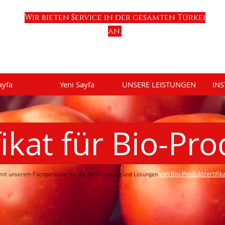
Wir bieten Service in der gesamten Türkei
an.
ayfa
Yeni Sayfa
UNSERE LEISTUNGEN
INS
fikat für Bio-Pr
von Bio-Produktzertifik
mit unserem Fachpersonal für die Zertifizierung und Lösungen