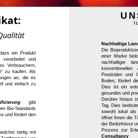
UN
ikat:
I
Qualität
Nachhaltige Land
Die Bioproduktzer
 dass ein Produkt
einer Marke biolo
 verarbeitet und
nachhaltiger la
 es Verbrauchern,
konventionelle
“ zu kaufen. Als
Pestiziden und 
tungen an, die es
Boden, fördert di
ell und einfach zu
Dies ist ein en
gesundes und prod
Darüber hinaus s
fizierung
gibt
Tag. Dies bedeut
den Bio-Standards
sowohl lokal als 
ke und fördert den
öffnet Ihnen die 
der Bedürfnisse u
Prozess zur Erla
ächst stetig mit
Consultancy