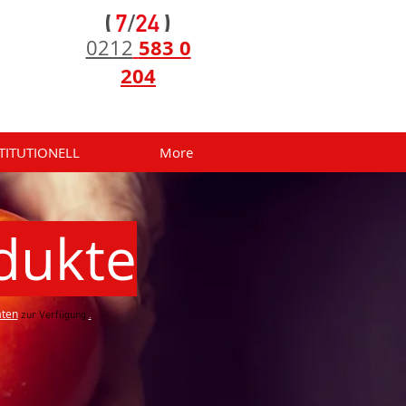
583 0
0212
204
TITUTIONELL
More
odukte
aten
zur Verfügung
.