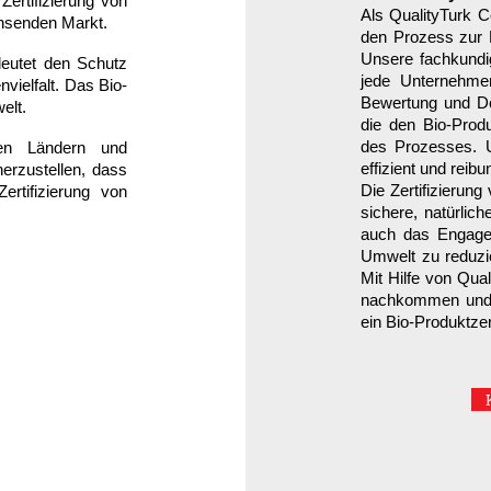
ertifizierung von
Als QualityTurk C
hsenden Markt.
den Prozess zur
Unsere fachkundi
eutet den Schutz
jede Unternehmen
vielfalt. Das Bio-
Bewertung und Dok
elt.
die den Bio-Produ
des Prozesses. U
en Ländern und
effizient und reibu
herzustellen, dass
Die Zertifizierung
ertifizierung von
sichere, natürlich
auch das Engage
Umwelt zu reduzie
Mit Hilfe von Qua
nachkommen und 
ein Bio-Produktzert