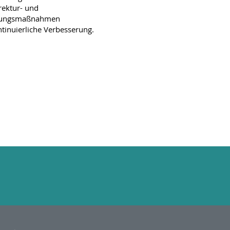
rektur- und
gungsmaßnahmen
ntinuierliche Verbesserung.