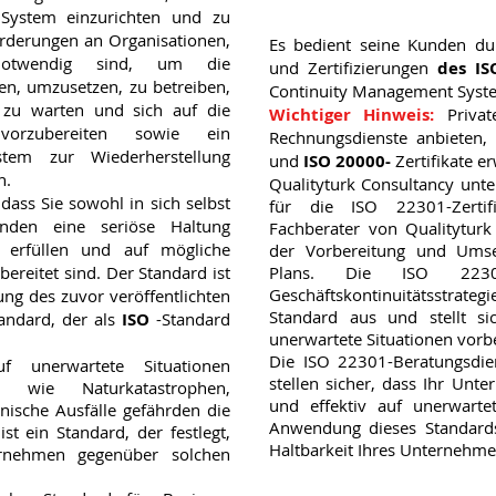
 System einzurichten und zu
forderungen an Organisationen,
Es bedient seine Kunden du
notwendig sind, um die
und Zertifizierungen
des IS
len, umzusetzen, zu betreiben,
Continuity Management Syst
 zu warten und sich auf die
Wichtiger Hinweis:
Priva
vorzubereiten sowie ein
Rechnungsdienste anbieten
tem zur Wiederherstellung
und
ISO 20000-
Zertifikate e
n.
Qualityturk Consultancy unter
 dass Sie sowohl in sich selbst
für die ISO 22301-Zertifi
nden eine seriöse Haltung
Fachberater von Qualityturk
 erfüllen und auf mögliche
der Vorbereitung und Umset
ereitet sind. Der Standard ist
Plans. Die ISO 22301-Z
Geschäftskontinuitätsstra
ung des zuvor veröffentlichten
Standard aus und stellt s
andard, der als
ISO
-Standard
unerwartete Situationen vorber
Die ISO 22301-Beratungsdie
f unerwartete Situationen
stellen sicher, dass Ihr Unte
en wie Naturkatastrophen,
und effektiv auf unerwartet
nische Ausfälle gefährden die
Anwendung dieses Standards
st ein Standard, der festlegt,
Haltbarkeit Ihres Unternehm
ernehmen gegenüber solchen