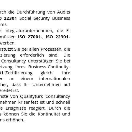
rch die Durchführung von Audits
O 22301
Social Security Business
ems.
te Integratorunternehmen, die E-
, müssen
ISO 27001-, ISO 22301-
rwerben.
stützt Sie bei allen Prozessen, die
zierung erforderlich sind. Die
 Consultancy unterstützen Sie bei
zung Ihres Business-Continuity-
ertifizierung gleicht Ihre
tegien an einem internationalen
icher, dass Ihr Unternehmen auf
eitet ist.
nste von Qualityturk Consultancy
rnehmen krisenfest ist und schnell
e Ereignisse reagiert. Durch die
 können Sie die Kontinuität und
ens erhöhen.