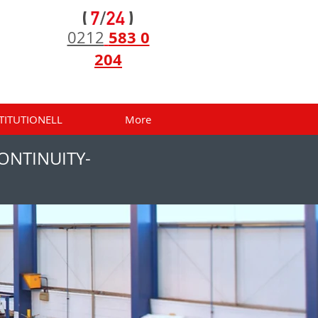
583 0
0212
204
TITUTIONELL
More
CONTINUITY-