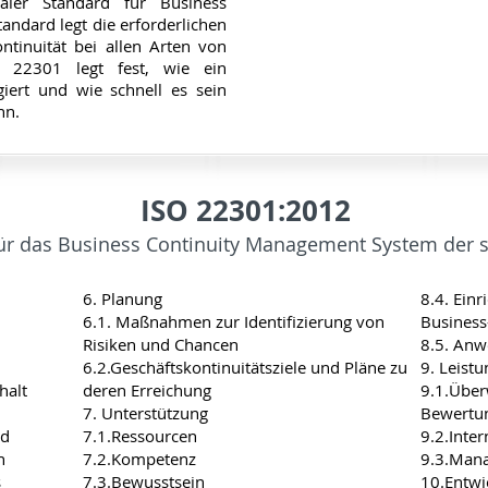
aler Standard für Business
andard legt die erforderlichen
ontinuität bei allen Arten von
SO 22301 legt fest, wie ein
iert und wie schnell es sein
nn.
ISO 22301:2012
für das Business Continuity Management System der s
6. Planung
8.4. Ein
6.1. Maßnahmen zur Identifizierung von
Business
Risiken und Chancen
8.5. An
6.2.Geschäftskontinuitätsziele und Pläne zu
9. Leist
halt
deren Erreichung
9.1.Über
7. Unterstützung
Bewertu
nd
7.1.Ressourcen
9.2.Inter
n
7.2.Kompetenz
9.3.Man
s
7.3.Bewusstsein
10.Entwi