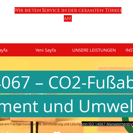
Wir bieten Service in der gesamten Türkei
an.
ayfa
Yeni Sayfa
UNSERE LEISTUNGEN
INS
4067 – CO2-Fußa
ment und Umwel
von ISO 14067-Managementsy
serem Fachpersonal für die Zertifizierung und Lösung