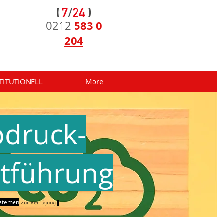
583 0
0212
204
TITUTIONELL
More
bdruck-
tführung
stemen
zur Verfügung
.