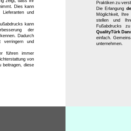
ng zeigt, dass Ihr
Praktiken zu ver
 nimmt. Dies kann
Die Erlangung
de
 Lieferanten und
Möglichkeit, Ihr
stellen und I
Fußabdrucks kann
Fußabdrucks zu
rbesserung der
QualityTürk Dan
rkennen. Dadurch
einfach. Gemeinsa
 verringern und
unternehmen.
der führen immer
ichterstattung von
 beitragen, diese