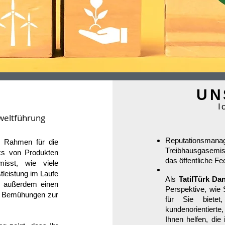
UN
I
eltführung
Reputationsma
en Rahmen für die
Treibhausgasemis
s von Produkten
das öffentliche F
misst, wie viele
tleistung im Laufe
Als
TatilTürk Da
t außerdem einen
Perspektive, wie S
n Bemühungen zur
für Sie biete
kundenorientierte
Ihnen helfen, die