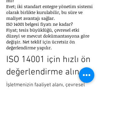
mi?
Evet; iki standart entegre yönetim sistemi
olarak birlikte kurulabilir, bu süre ve
maliyet avantajı sağlar.
ISO 14001 belgesi fiyatı ne kadar?
Fiyat; tesis büyüklüğü, çevresel etki
düzeyi ve mevcut dokümantasyona göre
değişir. Net teklif için ücretsiz ön
değerlendirme yapılır.
ISO 14001 için hızlı ön
değerlendirme alın
İşletmenizin faaliyet alanı, çevresel
etkileri ve hedef denetim tarihine göre
ISO 14001 danışmanlık kapsamını
birlikte netleştirelim.
Hemen Arayın