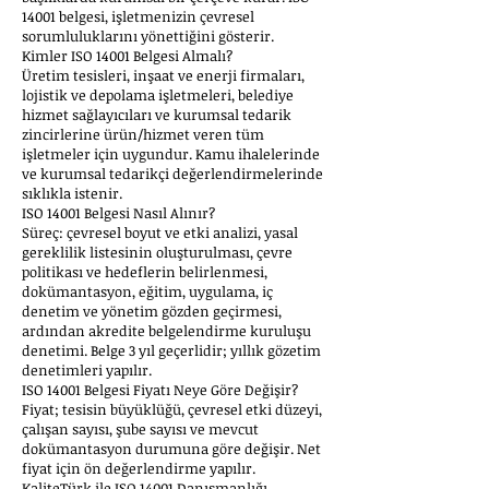
14001 belgesi, işletmenizin çevresel
sorumluluklarını yönettiğini gösterir.
Kimler ISO 14001 Belgesi Almalı?
Üretim tesisleri, inşaat ve enerji firmaları,
lojistik ve depolama işletmeleri, belediye
hizmet sağlayıcıları ve kurumsal tedarik
zincirlerine ürün/hizmet veren tüm
işletmeler için uygundur. Kamu ihalelerinde
ve kurumsal tedarikçi değerlendirmelerinde
sıklıkla istenir.
ISO 14001 Belgesi Nasıl Alınır?
Süreç: çevresel boyut ve etki analizi, yasal
gereklilik listesinin oluşturulması, çevre
politikası ve hedeflerin belirlenmesi,
dokümantasyon, eğitim, uygulama, iç
denetim ve yönetim gözden geçirmesi,
ardından akredite belgelendirme kuruluşu
denetimi. Belge 3 yıl geçerlidir; yıllık gözetim
denetimleri yapılır.
ISO 14001 Belgesi Fiyatı Neye Göre Değişir?
Fiyat; tesisin büyüklüğü, çevresel etki düzeyi,
çalışan sayısı, şube sayısı ve mevcut
dokümantasyon durumuna göre değişir. Net
fiyat için ön değerlendirme yapılır.
KaliteTürk ile ISO 14001 Danışmanlığı