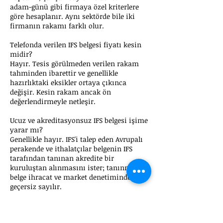
adam-günü gibi firmaya özel kriterlere
göre hesaplanır. Aynı sektörde bile iki
firmanın rakamı farklı olur.
Telefonda verilen IFS belgesi fiyatı kesin
midir?
Hayır. Tesis görülmeden verilen rakam
tahminden ibarettir ve genellikle
hazırlıktaki eksikler ortaya çıkınca
değişir. Kesin rakam ancak ön
değerlendirmeyle netleşir.
Ucuz ve akreditasyonsuz IFS belgesi işime
yarar mı?
Genellikle hayır. IFS'i talep eden Avrupalı
perakende ve ithalatçılar belgenin IFS
tarafından tanınan akredite bir
kuruluştan alınmasını ister; tanınmayan
belge ihracat ve market denetiminde
geçersiz sayılır.
IFS belgesi kaç yıl geçerlidir?
IFS Food belgesi bir yıllık döngülerle