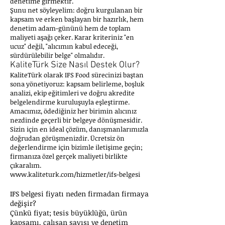
denetime girmektir.
Şunu net söyleyelim: doğru kurgulanan bir
kapsam ve erken başlayan bir hazırlık, hem
denetim adam-gününü hem de toplam
maliyeti aşağı çeker. Karar kriteriniz "en
ucuz" değil, "alıcımın kabul edeceği,
sürdürülebilir belge" olmalıdır.
KaliteTürk Size Nasıl Destek Olur?
KaliteTürk olarak IFS Food sürecinizi baştan
sona yönetiyoruz: kapsam belirleme, boşluk
analizi, ekip eğitimleri ve doğru akredite
belgelendirme kuruluşuyla eşleştirme.
Amacımız, ödediğiniz her birimin alıcınız
nezdinde geçerli bir belgeye dönüşmesidir.
Sizin için en ideal çözüm, danışmanlarımızla
doğrudan görüşmenizdir. Ücretsiz ön
değerlendirme için bizimle iletişime geçin;
firmanıza özel gerçek maliyeti birlikte
çıkaralım.
www.kaliteturk.com/hizmetler/ifs-belgesi
IFS belgesi fiyatı neden firmadan firmaya
değişir?
Çünkü fiyat; tesis büyüklüğü, ürün
kapsamı, çalışan sayısı ve denetim