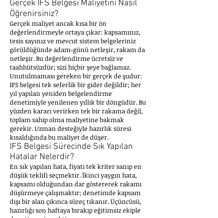
Gerçek IFS Belgesi Maliyetini Nasıl
Öğrenirsiniz?
Gerçek maliyet ancak kısa bir ön
değerlendirmeyle ortaya çıkar: kapsamınız,
tesis sayınız ve mevcut sistem belgeleriniz
görüldüğünde adam-günü netleşir, rakam da
netleşir. Bu değerlendirme ücretsiz ve
taahhütsüzdür; sizi hiçbir şeye bağlamaz.
Unutulmaması gereken bir gerçek de şudur:
IFS belgesi tek seferlik bir gider değildir; her
yıl yapılan yeniden belgelendirme
denetimiyle yenilenen yıllık bir döngüdür. Bu
yüzden kararı verirken tek bir rakama değil,
toplam sahip olma maliyetine bakmak
gerekir. Uzman desteğiyle hazırlık süresi
kısaldığında bu maliyet de düşer.
IFS Belgesi Sürecinde Sık Yapılan
Hatalar Nelerdir?
En sık yapılan hata, fiyatı tek kriter sanıp en
düşük teklifi seçmektir. İkinci yaygın hata,
kapsamı olduğundan dar göstererek rakamı
düşürmeye çalışmaktır; denetimde kapsam
dışı bir alan çıkınca süreç tıkanır. Üçüncüsü,
hazırlığı son haftaya bırakıp eğitimsiz ekiple