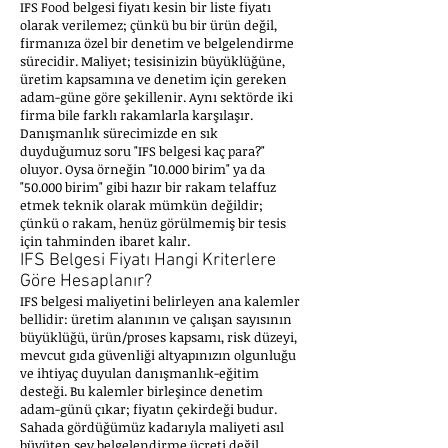
IFS Food belgesi fiyatı kesin bir liste fiyatı
olarak verilemez; çünkü bu bir ürün değil,
firmanıza özel bir denetim ve belgelendirme
sürecidir. Maliyet; tesisinizin büyüklüğüne,
üretim kapsamına ve denetim için gereken
adam-güne göre şekillenir. Aynı sektörde iki
firma bile farklı rakamlarla karşılaşır.
Danışmanlık sürecimizde en sık
duyduğumuz soru "IFS belgesi kaç para?"
oluyor. Oysa örneğin "10.000 birim" ya da
"50.000 birim" gibi hazır bir rakam telaffuz
etmek teknik olarak mümkün değildir;
çünkü o rakam, henüz görülmemiş bir tesis
için tahminden ibaret kalır.
IFS Belgesi Fiyatı Hangi Kriterlere
Göre Hesaplanır?
IFS belgesi maliyetini belirleyen ana kalemler
bellidir: üretim alanının ve çalışan sayısının
büyüklüğü, ürün/proses kapsamı, risk düzeyi,
mevcut gıda güvenliği altyapınızın olgunluğu
ve ihtiyaç duyulan danışmanlık-eğitim
desteği. Bu kalemler birleşince denetim
adam-günü çıkar; fiyatın çekirdeği budur.
Sahada gördüğümüz kadarıyla maliyeti asıl
büyüten şey belgelendirme ücreti değil,