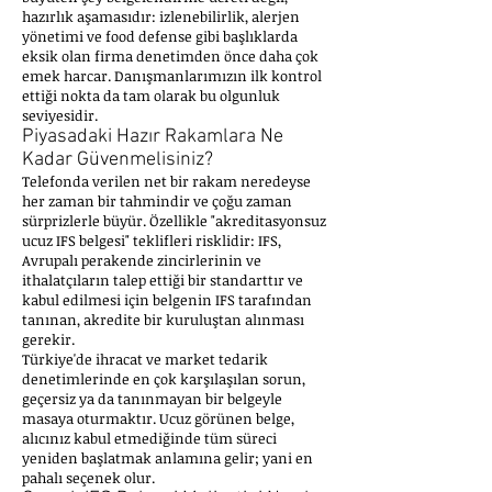
hazırlık aşamasıdır: izlenebilirlik, alerjen
yönetimi ve food defense gibi başlıklarda
eksik olan firma denetimden önce daha çok
emek harcar. Danışmanlarımızın ilk kontrol
ettiği nokta da tam olarak bu olgunluk
seviyesidir.
Piyasadaki Hazır Rakamlara Ne
Kadar Güvenmelisiniz?
Telefonda verilen net bir rakam neredeyse
her zaman bir tahmindir ve çoğu zaman
sürprizlerle büyür. Özellikle "akreditasyonsuz
ucuz IFS belgesi" teklifleri risklidir: IFS,
Avrupalı perakende zincirlerinin ve
ithalatçıların talep ettiği bir standarttır ve
kabul edilmesi için belgenin IFS tarafından
tanınan, akredite bir kuruluştan alınması
gerekir.
Türkiye'de ihracat ve market tedarik
denetimlerinde en çok karşılaşılan sorun,
geçersiz ya da tanınmayan bir belgeyle
masaya oturmaktır. Ucuz görünen belge,
alıcınız kabul etmediğinde tüm süreci
yeniden başlatmak anlamına gelir; yani en
pahalı seçenek olur.