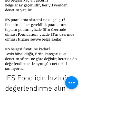
IFS belgesi kaç yıl geçerli?
Belge 12 ay geçerlidir; her yıl yeniden
denetim yapılır.
IFS puanlama sistemi nasıl çalışır?
Denetimde her gereklilik puanlanır;
toplam puanın yüzde 75'in üzerinde
olması Foundation, yüzde 95'in üzerinde
olması Higher seviye belge sağlar.
IFS belgesi fiyatı ne kadar?
Tesis büyüklüğü, ürün kategorisi ve
denetim süresine göre değişir; ücretsiz ön
değerlendirme ile aynı gün net teklif
sunuyoruz.
IFS Food için hızlı ön
değerlendirme alın
İşletmenizin ürün kategorisi, ihracat
hedefleri ve denetim takvimine göre
IFS danışmanlık kapsamını birlikte