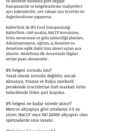
ve denetim süresine göre değişir.
Danışmanlık ve belgelendirme maliyetleri
ayrı kalemlerdir; net rakam için ücretsiz ön
değerlendirme yapıyoruz.
KaliteTürk ile IFS Food Danışmanlığı
KaliteTürk; GAP analizi, HACCP kurulumu,
ürün savunması ve gıda sahteciliği planları,
dokümantasyon, eğitim, iç denetim ve
denetime eşlik dahil tüm süreci uçtan uca
yönetir. Hedefimiz ilk denetimde Higher
seviye puan almanızdır.
IFS belgesi zorunlu mu?
Yasal olarak zorunlu değildir; ancak
Almanya, Fransa ve İtalya merkezli
perakende zincirlerine özel markalı ürün
tedarikinde fiilen şart koşulur.
IFS belgesi ne kadar sürede alınır?
Mevcut altyapıya göre ortalama 3-5 ay
sürer; HACCP veya ISO 22000 altyapısı olan
işletmelerde süre kısalır.