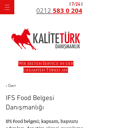
583 0 204
0212
Wir bieten Service in der
gesamten Türkei an.
‹ Geri
IFS Food Belgesi
Danışmanlığı
IFS Food belgesi; kapsam, başvuru