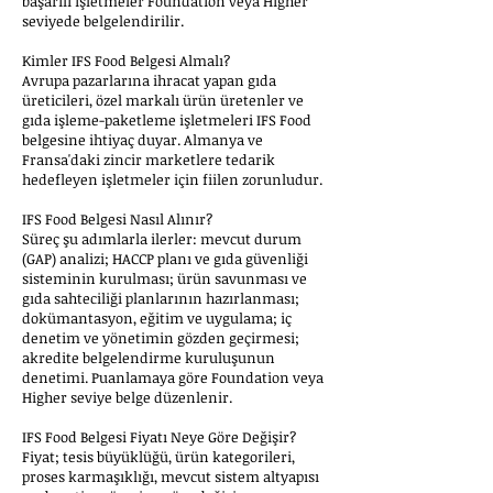
başarılı işletmeler Foundation veya Higher
seviyede belgelendirilir.
Kimler IFS Food Belgesi Almalı?
Avrupa pazarlarına ihracat yapan gıda
üreticileri, özel markalı ürün üretenler ve
gıda işleme-paketleme işletmeleri IFS Food
belgesine ihtiyaç duyar. Almanya ve
Fransa'daki zincir marketlere tedarik
hedefleyen işletmeler için fiilen zorunludur.
IFS Food Belgesi Nasıl Alınır?
Süreç şu adımlarla ilerler: mevcut durum
(GAP) analizi; HACCP planı ve gıda güvenliği
sisteminin kurulması; ürün savunması ve
gıda sahteciliği planlarının hazırlanması;
dokümantasyon, eğitim ve uygulama; iç
denetim ve yönetimin gözden geçirmesi;
akredite belgelendirme kuruluşunun
denetimi. Puanlamaya göre Foundation veya
Higher seviye belge düzenlenir.
IFS Food Belgesi Fiyatı Neye Göre Değişir?
Fiyat; tesis büyüklüğü, ürün kategorileri,
proses karmaşıklığı, mevcut sistem altyapısı