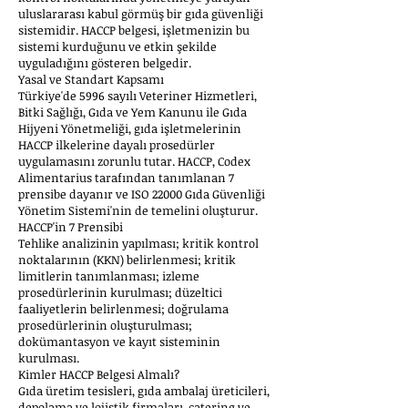
uluslararası kabul görmüş bir gıda güvenliği
sistemidir. HACCP belgesi, işletmenizin bu
sistemi kurduğunu ve etkin şekilde
uyguladığını gösteren belgedir.
Yasal ve Standart Kapsamı
Türkiye'de 5996 sayılı Veteriner Hizmetleri,
Bitki Sağlığı, Gıda ve Yem Kanunu ile Gıda
Hijyeni Yönetmeliği, gıda işletmelerinin
HACCP ilkelerine dayalı prosedürler
uygulamasını zorunlu tutar. HACCP, Codex
Alimentarius tarafından tanımlanan 7
prensibe dayanır ve ISO 22000 Gıda Güvenliği
Yönetim Sistemi'nin de temelini oluşturur.
HACCP'in 7 Prensibi
Tehlike analizinin yapılması; kritik kontrol
noktalarının (KKN) belirlenmesi; kritik
limitlerin tanımlanması; izleme
prosedürlerinin kurulması; düzeltici
faaliyetlerin belirlenmesi; doğrulama
prosedürlerinin oluşturulması;
dokümantasyon ve kayıt sisteminin
kurulması.
Kimler HACCP Belgesi Almalı?
Gıda üretim tesisleri, gıda ambalaj üreticileri,
depolama ve lojistik firmaları, catering ve