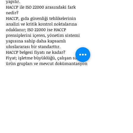
yapılır.
HACCP ile ISO 22000 arasındaki fark
nedir?
HACCP, gıda güvenliği tehlikelerinin
analizi ve kritik kontrol noktalarına
odaklanır; ISO 22000 ise HACCP
prensiplerini içeren, yönetim sistemi
yapısına sahip daha kapsamlı
uluslararası bir standarttır.
HACCP belgesi fiyatı ne kadar?
Fiyat; işletme büyüklüğü, çalışan sayısı,
ürün grupları ve mevcut dokümantasyon
durumuna göre değişir. Net teklif için
ücretsiz ön değerlendirme yapılır.
HACCP için hızlı ön
değerlendirme alın
İşletmenizin faaliyet alanı, ürün grubu,
çalışan sayısı ve hedef denetim
tarihine göre HACCP danışmanlık
kapsamını birlikte netleştirelim.