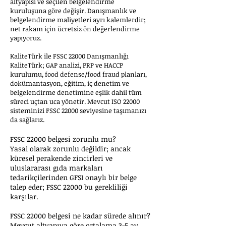
altyapısı ve seçilen belgelendirme
kuruluşuna göre değişir. Danışmanlık ve
belgelendirme maliyetleri ayrı kalemlerdir;
net rakam için ücretsiz ön değerlendirme
yapıyoruz.
KaliteTürk ile FSSC 22000 Danışmanlığı
KaliteTürk; GAP analizi, PRP ve HACCP
kurulumu, food defense/food fraud planları,
dokümantasyon, eğitim, iç denetim ve
belgelendirme denetimine eşlik dahil tüm
süreci uçtan uca yönetir. Mevcut ISO 22000
sisteminizi FSSC 22000 seviyesine taşımanızı
da sağlarız.
FSSC 22000 belgesi zorunlu mu?
Yasal olarak zorunlu değildir; ancak
küresel perakende zincirleri ve
uluslararası gıda markaları
tedarikçilerinden GFSI onaylı bir belge
talep eder; FSSC 22000 bu gerekliliği
karşılar.
FSSC 22000 belgesi ne kadar sürede alınır?
Mevcut altyapıya göre ortalama 3-5 ay