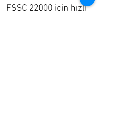
FSSC 22000 için hızlı
ön değerlendirme alın
İşletmenizin ürün kategorisi, tesis
yapısı ve hedef denetim tarihine göre
FSSC 22000 danışmanlık kapsamını
birlikte netleştirelim.
Hemen Arayın
E-posta Gönderin
Kontaktieren Sie unsere Berater