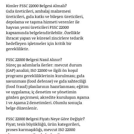
Kimler FSSC 22000 Belgesi Almalı?
Gıda üreticileri, ambalaj malzemesi
üreticileri, gıda katkı ve bileşen üreticileri,
depolama ve taşıma hizmeti verenler ile
hayvan yemi üreticileri FSSC 22000
kapsamında belgelendirilebilir. Özellikle
ihracat yapan ve küresel zincirlere tedarik
hedefleyen işletmeler için kritik bir
gerekliliktir.
FSSC 22000 Belgesi Nasıl Alınır?
Süreç şu adımlarla ilerler: mevcut durum
(GAP) analizi; ISO 22000 ve ilgili ön koşul
programı gerekliliklerinin kurulması; gıda
savunması (food defense) ve gıda sahteciliği
(food fraud) planlarının hazırlanması; eğitim
ve uygulama; iç denetim ve yönetimin
gözden geçirmesi; akredite kuruluşun Aşama
1 ve Aşama 2 denetimleri. Olumlu sonuçla
belge düzenlenir.
FSSC 22000 Belgesi Fiyatı Neye Göre Değişir?
Fiyat; tesis büyüklüğü, ürün kategorileri,
proses karmaşıklığı, mevcut ISO 22000