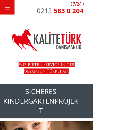
583 0 204
0212
Wir bieten Service in der
gesamten Türkei an.
SICHERES
KINDERGARTENPROJEK
T