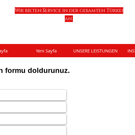
Wir bieten Service in der gesamten Türkei
an.
ayfa
Yeni Sayfa
UNSERE LEISTUNGEN
INS
en formu doldurunuz.