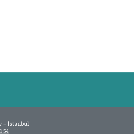
y – İstanbul
1 54