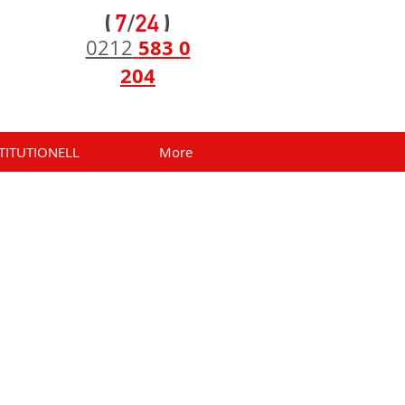
583 0
0212
204
TITUTIONELL
More