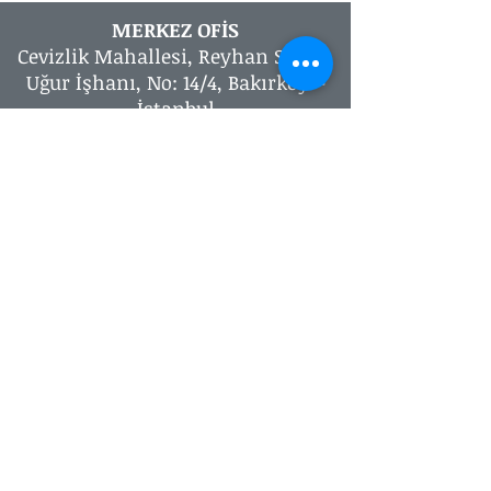
MERKEZ OFİS
Cevizlik Mahallesi, Reyhan Sokak,
Uğur İşhanı, No: 14/4, Bakırköy –
İstanbul
T:
+90 212 583 02 04
| F:
+90.212 583
06 08
| M:
+90 532 324 21 54
kalite@kaliteturk.com
GİZLİLİK SÖZLEŞMESİ / MESAFELİ
HİZMET / İPTAL İADE
İso 9001
,
İso 14001
,
İso 18001
,
İso
22000
,
İso 45001
, gfsi global gıda
güvenliği Üretim İzni ve Diğer
Tüm Yönetim Sistemlerinde /
Belgelendirme Hizmetlerinde,
Hızlı Çözüm, En İyi Teklif